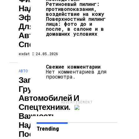
Ретиноевый пилинг:
Надежность И
противопоказания,
воздействие на кожу
Эффективность
Поверхностный пилинг
лица: фото до и
Для
после, в салоне и в
Автомобилей И
домашних условиях
Спецтехники
exdat
24.05.2026
Свежие комментарии
АВТО
Нет комментариев для
просмотра.
Запчасти Для
Грузовых
Автомобилей И
ADVERTISEMENT
Спецтехники.
Важность
Надежных
Trending
Поставщиков В