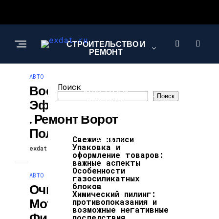
СТРОИТЕЛЬСТВО И
РЕМОНТ
АВТО
Поиск
Восстановление
КРАСОТА И
Поиск
ЗДОРОВЬЕ
Эффективности
. Ремонт Ворот
Полуприцепа
Свежие записи
АВТО
Упаковка и
exdat
24.05.2026
оформление товаров:
важные аспекты
Особенности
АВТО
газосиликатных
блоков
Очистите Свой
Химический пилинг:
Мотор С
противопоказания и
возможные негативные
Фильтрами STAL.
последствия