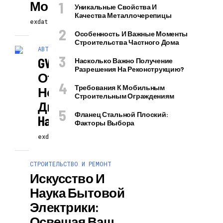
Москве
Уникальные Свойства И
Качества Металлочерепицы
exdat
23.05.2026
Особенность И Важные Моменты
Строительства Частного Дома
АВТО
GWM В России
Насколько Важно Получение
Разрешения На Реконструкцию?
Открывает
Требования К Мобильным
Новую
Строительным Ограждениям
Дилерскую Сеть
Фланец Стальной Плоский:
Haval Pro
Факторы Выбора
exdat
23.05.2026
СТРОИТЕЛЬСТВО И РЕМОНТ
Искусство И
Наука Бытовой
Электрики:
Освещая Ваш