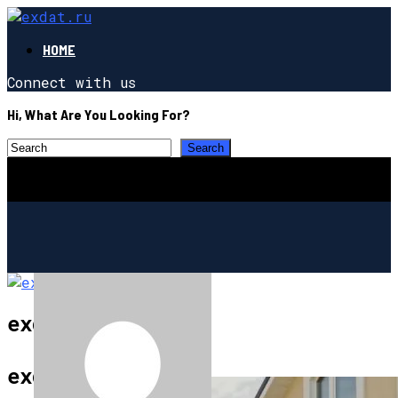
HOME
Connect with us
Hi, What Are You Looking For?
exdat.ru
СТРОИТЕЛЬСТВО И РЕМОНТ
exdat.ru