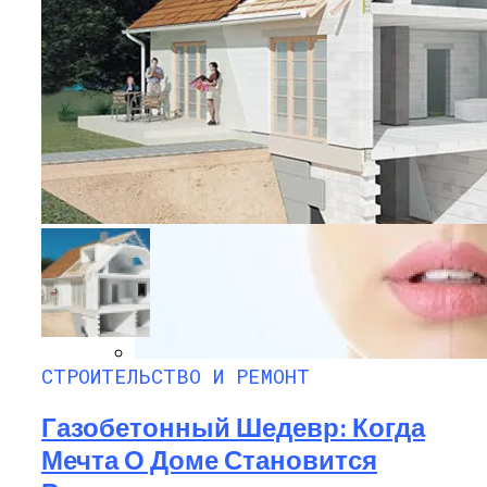
Насколько Важно Получение
Разрешения На Реконструкцию?
СТРОИТЕЛЬСТВО И РЕМОНТ
Поверхностный Пилинг Лица: Фото До
И После, В Салоне И В Домашних
Газобетонный Шедевр: Когда
Условиях
Мечта О Доме Становится