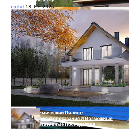
exdat
18.07.2026
Современное Строительство Дома
Под Ключ: От Мечты До Реалии
Химический Пилинг:
Противопоказания И Возможные
Негативные Последствия