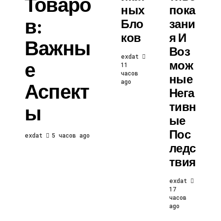
Товаро
Ных
Пока
В:
Бло
Зани
Ков
Я И
Важны
Воз
exdat
Е
Мож
11
часов
Ные
ago
Аспект
Нега
Тивн
Ы
Ые
Пос
exdat
5 часов ago
Ледс
Твия
exdat
17
часов
ago