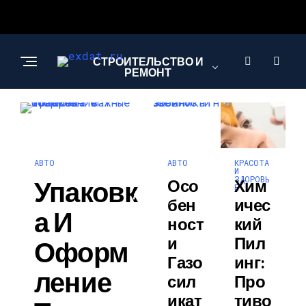
СТРОИТЕЛЬСТВО И
РЕМОНТ
КРАСОТА И
ЗДОРОВЬЕ
АВТО
КРАСОТА
АВТО
И
ЗДОРОВЬ
Упаковк
Осо
Хим
Е
АВТО
Бен
Ичес
А И
Ност
Кий
И
Пил
Оформ
Газо
Инг:
Ление
Сил
Про
Икат
Тиво