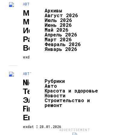
АВТО
Архивы
Массаж В
Август 2026
Мужском Клубе:
Июль 2026
Июнь 2026
Искусство
Май 2026
Апрель 2026
Расслабления И
Март 2026
Февраль 2026
Восстановления
Январь 2026
exdat
28.01.2026
АВТО
Nio Вывела На
Рубрики
Авто
Тест
Красота и здоровье
Новости
Электромобиль
Строительство и
ремонт
Firefly Для
Европы
exdat
28.01.2026
ADVERTISEMENT