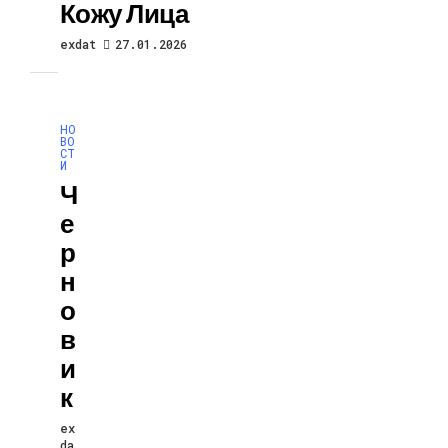
Кожу Лица
exdat
27.01.2026
НО
ВО
СТ
И
Ч
Е
Р
Н
О
В
И
К
ex
da