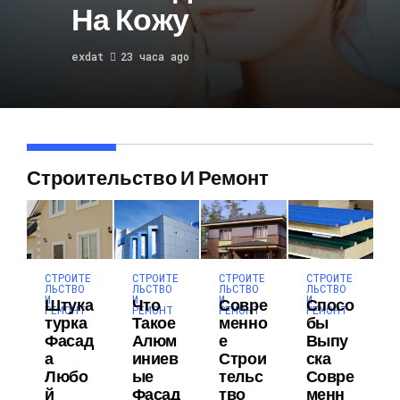
На Кожу
exdat
23 часа ago
Строительство И Ремонт
СТРОИТЕ
СТРОИТЕ
СТРОИТЕ
СТРОИТЕ
ЛЬСТВО
ЛЬСТВО
ЛЬСТВО
ЛЬСТВО
И
И
И
И
Штука
Что
Совре
Спосо
РЕМОНТ
РЕМОНТ
РЕМОНТ
РЕМОНТ
Турка
Такое
Менно
Бы
Фасад
Алюм
Е
Выпу
А
Иниев
Строи
Ска
Любо
Ые
Тельс
Совре
Й
Фасад
Тво
Менн