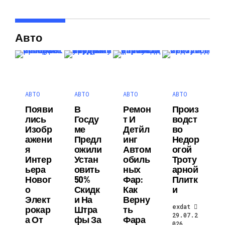
Авто
АВТО
АВТО
АВТО
АВТО
Появи
В
Ремон
Произ
Лись
Госду
Т И
Водст
Изобр
Ме
Детйл
Во
Ажени
Предл
Инг
Недор
Я
Ожили
Автом
Огой
Интер
Устан
Обиль
Троту
Ьера
Овить
Ных
Арной
Новог
50%
Фар:
Плитк
О
Скидк
Как
И
Элект
И На
Верну
exdat
Рокар
Штра
Ть
29.07.2
А От
Фы За
Фара
026