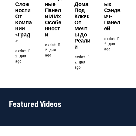
Слож
Ные
Дома
Ых
Ности
Панел
Под
Сэндв
От
И И Их
Ключ:
Ич-
Компа
Особе
От
Панел
Нии
Нност
Мечт
Ей
«Град
И
Ы До
exdat
»
Реали
2 дня
exdat
И
ago
2 дня
exdat
ago
2 дня
exdat
ago
2 дня
ago
Featured Videos