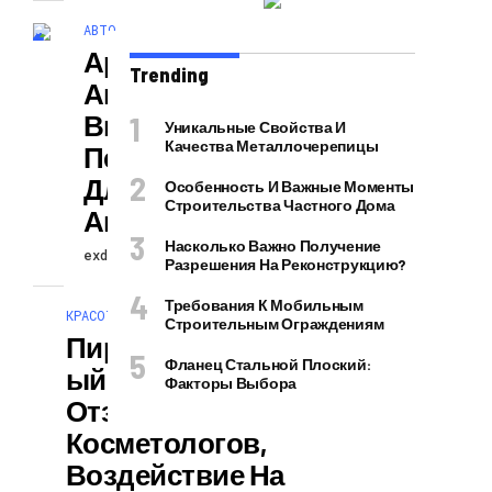
АВТО
Аренда
Trending
Автомобиля С
Выкупом, Новая
Уникальные Свойства И
Качества Металлочерепицы
Перспектива
Для
Особенность И Важные Моменты
Строительства Частного Дома
Автолюбителей
Насколько Важно Получение
exdat
28.01.2026
Разрешения На Реконструкцию?
Требования К Мобильным
КРАСОТА И ЗДОРОВЬЕ
Строительным Ограждениям
Пировиноградн
Фланец Стальной Плоский:
Ый Пилинг:
Факторы Выбора
Отзывы
Косметологов,
Воздействие На