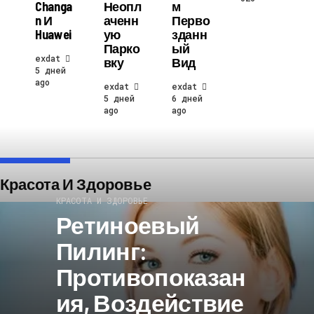
Changa
Неопл
М
N И
Аченн
Перво
Huawei
Ую
Зданн
Парко
Ый
exdat
Вку
Вид
5 дней
ago
exdat
exdat
5 дней
6 дней
ago
ago
Красота И Здоровье
КРАСОТА И ЗДОРОВЬЕ
Ретиноевый
Пилинг:
Противопоказан
Ия, Воздействие