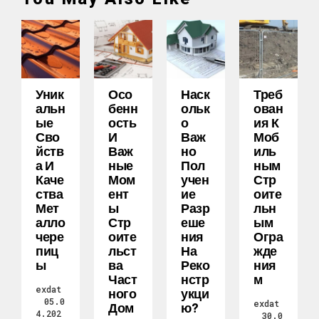
Уник
Осо
Наск
Треб
Альн
Бенн
Ольк
Ован
Ые
Ость
О
Ия К
Сво
И
Важ
Моб
Йств
Важ
Но
Иль
А И
Ные
Пол
Ным
Каче
Мом
Учен
Стр
Ства
Ент
Ие
Оите
Мет
Ы
Разр
Льн
Алло
Стр
Еше
Ым
Чере
Оите
Ния
Огра
Пиц
Льст
На
Жде
Ы
Ва
Реко
Ния
Част
Нстр
М
exdat
Ного
Укци
05.0
exdat
Дом
Ю?
4.202
30.0