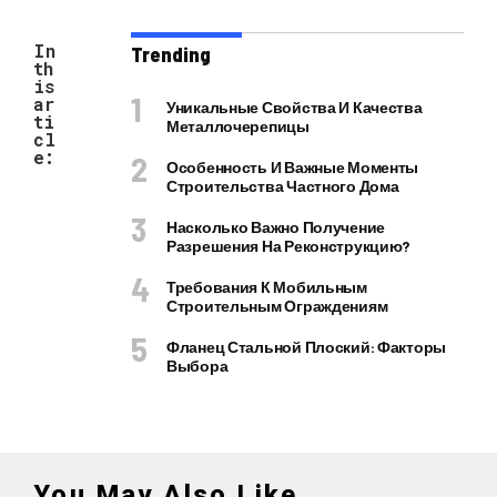
In
Trending
th
is
ar
Уникальные Свойства И Качества
ti
Металлочерепицы
cl
e:
Особенность И Важные Моменты
Строительства Частного Дома
Насколько Важно Получение
Разрешения На Реконструкцию?
Требования К Мобильным
Строительным Ограждениям
Фланец Стальной Плоский: Факторы
Выбора
You May Also Like