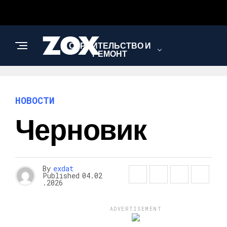
СТРОИТЕЛЬСТВО И
РЕМОНТ
КРАСОТА И
НОВОСТИ
ЗДОРОВЬЕ
Черновик
АВТО
By
exdat
Published
04.02
.2026
ADVERTISEMENT