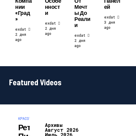
Компа
Особе
От
Панел
Нии
Нност
Мечт
Ей
«Град
И
Ы До
exdat
»
Реали
3 дня
exdat
И
ago
2 дня
exdat
ago
2 дня
exdat
ago
2 дня
ago
Featured Videos
КРАСОТА И ЗДОРОВЬЕ
Архивы
Ретиноевый
Август 2026
Пилинг:
Июль 2026