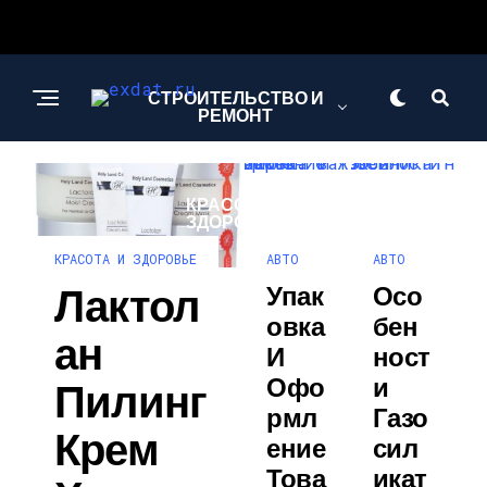
СТРОИТЕЛЬСТВО И
РЕМОНТ
КРАСОТА И
ЗДОРОВЬЕ
АВТО
АВТО
КРАСОТА И ЗДОРОВЬЕ
Лактол
Упак
Осо
АВТО
Овка
Бен
Ан
И
Ност
Офо
И
Пилинг
Рмл
Газо
Крем
Ение
Сил
Това
Икат