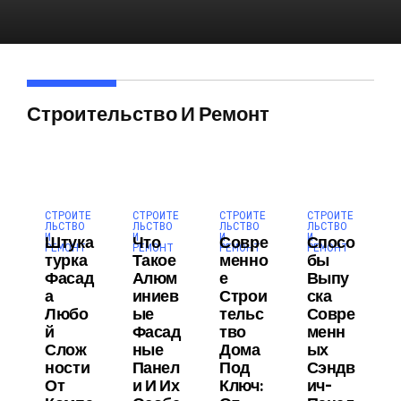
Строительство И Ремонт
СТРОИТЕ
СТРОИТЕ
СТРОИТЕ
СТРОИТЕ
ЛЬСТВО
ЛЬСТВО
ЛЬСТВО
ЛЬСТВО
И
И
И
И
Штука
Что
Совре
Спосо
РЕМОНТ
РЕМОНТ
РЕМОНТ
РЕМОНТ
Турка
Такое
Менно
Бы
Фасад
Алюм
Е
Выпу
А
Иниев
Строи
Ска
Любо
Ые
Тельс
Совре
Й
Фасад
Тво
Менн
Слож
Ные
Дома
Ых
Ности
Панел
Под
Сэндв
От
И И Их
Ключ:
Ич-