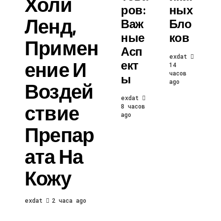
Холи
Ров:
Ных
Ленд,
Важ
Бло
Ные
Ков
Примен
Асп
exdat
Ение И
Ект
14
часов
Ы
ago
Воздей
exdat
Ствие
8 часов
ago
Препар
Ата На
Кожу
exdat
2 часа ago