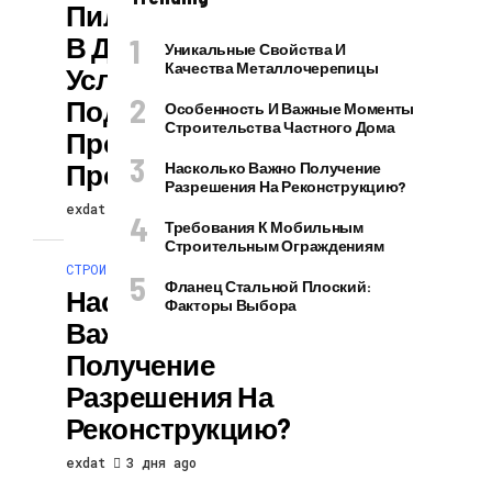
Пилинг Головы
В Домашних
Уникальные Свойства И
Качества Металлочерепицы
Условиях:
Подготовка И
Особенность И Важные Моменты
Строительства Частного Дома
Проведение
Процедуры
Насколько Важно Получение
Разрешения На Реконструкцию?
exdat
2 дня ago
Требования К Мобильным
Строительным Ограждениям
СТРОИТЕЛЬСТВО И РЕМОНТ
Фланец Стальной Плоский:
Насколько
Факторы Выбора
Важно
Получение
Разрешения На
Реконструкцию?
exdat
3 дня ago