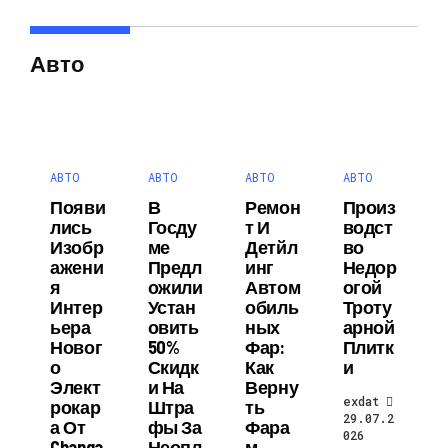
Авто
АВТО
АВТО
АВТО
АВТО
Появи
В
Ремон
Произ
Лись
Госду
Т И
Водст
Изобр
Ме
Детйл
Во
Ажени
Предл
Инг
Недор
Я
Ожили
Автом
Огой
Интер
Устан
Обиль
Троту
Ьера
Овить
Ных
Арной
Новог
50%
Фар:
Плитк
О
Скидк
Как
И
Элект
И На
Верну
exdat
Рокар
Штра
Ть
29.07.2
А От
Фы За
Фара
026
Changa
Неопл
М