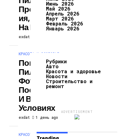
Июнь 2026
Противопоказан
Май 2026
Апрель 2026
Ия, Воздействие
Март 2026
Февраль 2026
На Кожу
Январь 2026
exdat
1 день ago
КРАСОТА И ЗДОРОВЬЕ
Поверхностный
Рубрики
Авто
Пилинг Лица:
Красота и здоровье
Новости
Фото До И
Строительство и
ремонт
После, В Салоне
И В Домашних
Условиях
ADVERTISEMENT
exdat
1 день ago
КРАСОТА И ЗДОРОВЬЕ
Trending