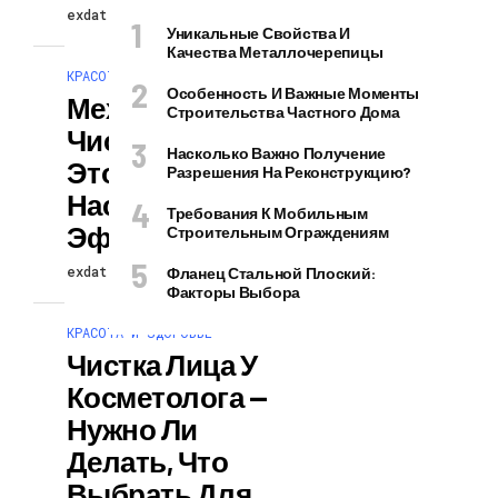
exdat
31.07.2026
Уникальные Свойства И
Качества Металлочерепицы
КРАСОТА И ЗДОРОВЬЕ
Особенность И Важные Моменты
Механическая
Строительства Частного Дома
Чистка Лица: Что
Насколько Важно Получение
Это Такое И
Разрешения На Реконструкцию?
Насколько Она
Требования К Мобильным
Эффективна
Строительным Ограждениям
exdat
30.07.2026
Фланец Стальной Плоский:
Факторы Выбора
КРАСОТА И ЗДОРОВЬЕ
Чистка Лица У
Косметолога —
Нужно Ли
Делать, Что
Выбрать Для