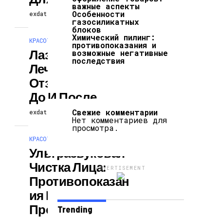
важные аспекты
Особенности
exdat
1 неделя ago
газосиликатных
блоков
Химический пилинг:
КРАСОТА И ЗДОРОВЬЕ
противопоказания и
Лазерное
возможные негативные
последствия
Лечение Акне:
Отзывы, Фото
До И После
Свежие комментарии
exdat
31.07.2026
Нет комментариев для
просмотра.
КРАСОТА И ЗДОРОВЬЕ
Ультразвуковая
Чистка Лица:
ADVERTISEMENT
Противопоказан
Ия И Отзывы О
Процедуре
Trending