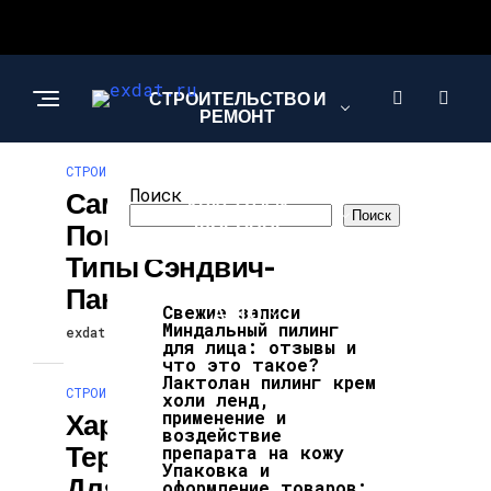
СТРОИТЕЛЬСТВО И
РЕМОНТ
СТРОИТЕЛЬСТВО И РЕМОНТ
Поиск
Самые
КРАСОТА И
Поиск
ЗДОРОВЬЕ
Популярные
Типы Сэндвич-
Панелей
Свежие записи
АВТО
Миндальный пилинг
exdat
7 дней ago
для лица: отзывы и
что это такое?
Лактолан пилинг крем
СТРОИТЕЛЬСТВО И РЕМОНТ
холи ленд,
применение и
Характеристики
воздействие
Термопанелей
препарата на кожу
Упаковка и
Для Фасада
оформление товаров: