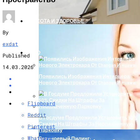
КРАСОТА И ЗДОРОВЬЕ
By
exdat
АВТО
Published
14.03.2026
Появились Изображения Интерьера
Нового Электрокара От Changan И Huawei
Flipboard
Штукатурка Фасада Любой Сложности
От Компании «Град»
Reddit
В Госдуме Предложили Установить 50%
Скидки На Штрафы За Неоплаченную
Pinterest
Парковку
Whatsapp
Ретиноевый Пилинг: