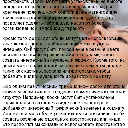
пространств. Доски могут быть установлены на высоте
стандартного рабочего стола и использоваться для
крепления полочек, крючков или даже магнитов для
хранения и организации различных предметов. Это
позволяет сделать небольшую квартиру более
организованной и удобной для работы.
Кроме того, доски для стены могут быть использованы
как элемент декора, добавляющие стиль и уют в
интерьер. Они могут быть покрашены в разные цвета
или использованы с различными текстурами, чтобы
Насколько Важно Получение
создать интересный визуальный эффект. Кроме того, на
Разрешения На Реконструкцию?
доски можно прикрепить различные элементы декора,
такие как картины, зеркала или фоторамки, чтобы
добавить индивидуальность и характер в комнату.
Еще одним практическим применением досок для стены
является возможность создания геометрических форм и
Ультразвуковая Чистка Лица:
структур. Например, доски могут быть установлены
Противопоказания И Отзывы О
горизонтально на стене в виде панелей, которые
добавляют интересный графический элемент в комнату.
Процедуре
Или же они могут быть установлены вертикально, чтобы
создать различные отдельные пространства или ниши.
Это позволяет максимально использовать пространство