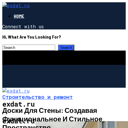
HOME
Connect with us
Hi, What Are You Looking For?
Строительство и ремонт
exdat.ru
Доски Для Стены: Создавая
Функциональное И Стильное
СТРОИТЕЛЬСТВО И РЕМОНТ
exdat.ru
Пространство