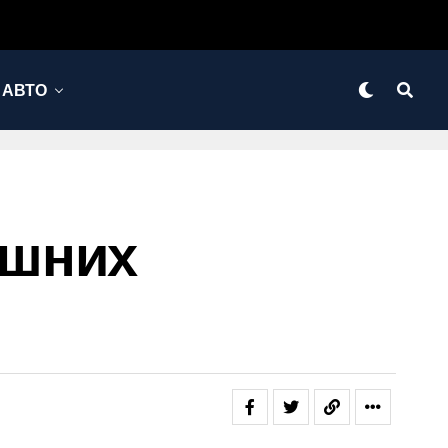
АВТО
ашних