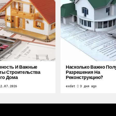
нность И Важные
Насколько Важно Пол
ты Строительства
Разрешения На
го Дома
Реконструкцию?
22.07.2026
exdat
3 дня ago