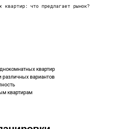
днокомнатных квартир
и различных вариантов
пность
ым квартирам
ланировки