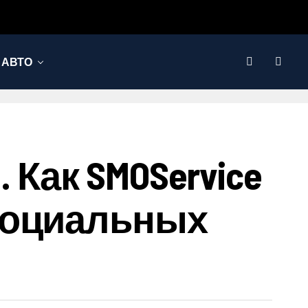
АВТО
Как SMOService
Социальных