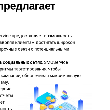
 предлагает
ervice предоставляет возможность
озволяя клиентам достигать широкой
 прочные связи с потенциальными
в социальных сетях
. SMOService
ритмы таргетирования, чтобы
 кампании, обеспечивая максимальную
ламу.
Сервис
отчеты
яет
вность