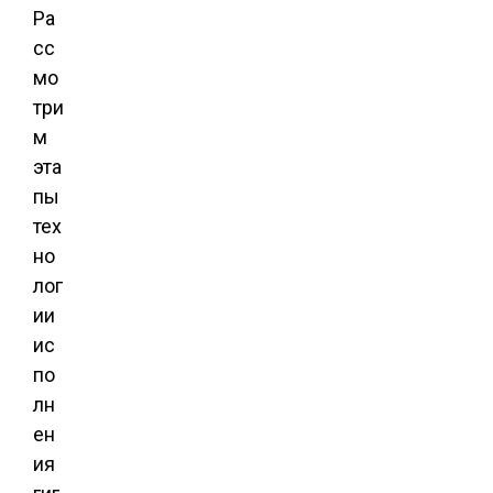
Ра
сс
мо
три
м
эта
пы
тех
но
лог
ии
ис
по
лн
ен
ия