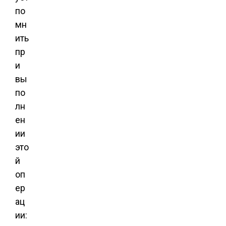
по
мн
ить
пр
и
вы
по
лн
ен
ии
это
й
оп
ер
ац
ии: