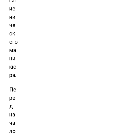
гиг
ие
ни
че
ск
ого
ма
ни
кю
ра.
Пе
ре
д
на
ча
ло