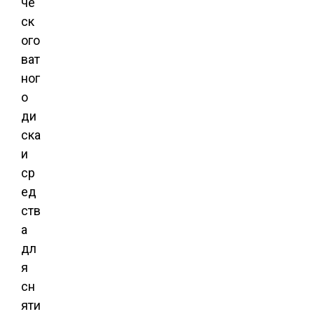
че
ск
ого
ват
ног
о
ди
ска
и
ср
ед
ств
а
дл
я
сн
яти