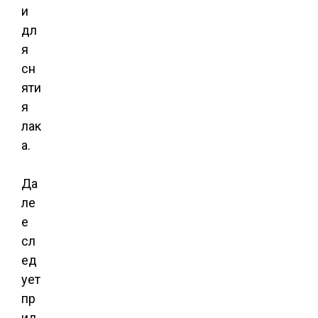
и
дл
я
сн
яти
я
лак
а.
Да
ле
е
сл
ед
ует
пр
ид