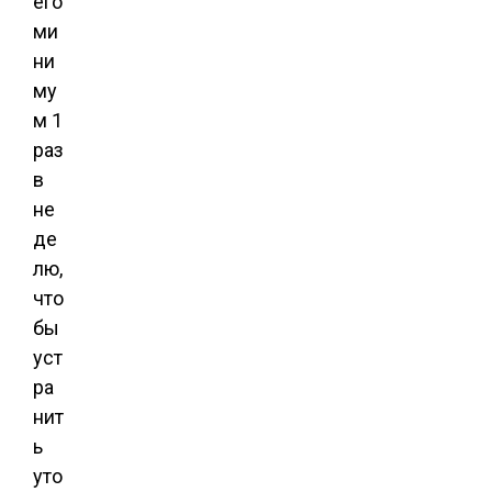
его
ми
ни
му
м 1
раз
в
не
де
лю,
что
бы
уст
ра
нит
ь
уто