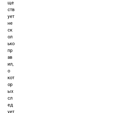
ще
ств
ует
не
ск
ол
ько
пр
ав
ил,
о
кот
ор
ых
сл
ед
ует