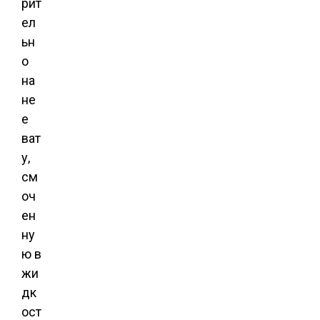
рит
ел
ьн
о
на
не
е
ват
у,
см
оч
ен
ну
ю в
жи
дк
ост