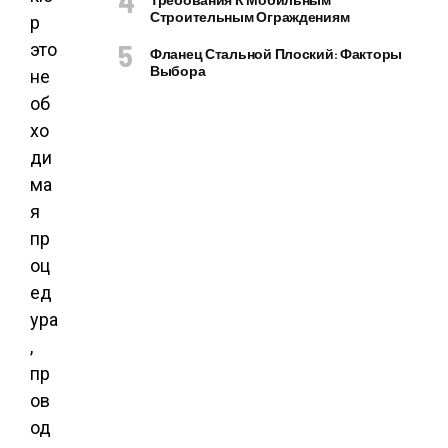
Строительным Ограждениям
р
это
Фланец Стальной Плоский: Факторы
Выбора
не
об
хо
ди
ма
я
пр
оц
ед
ура
,
пр
ов
од