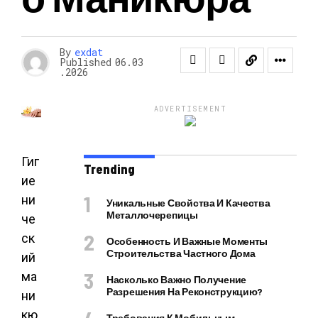
By
exdat
Published
06.03
.2026
ADVERTISEMENT
Гиг
Trending
ие
ни
Уникальные Свойства И Качества
Металлочерепицы
че
ск
Особенность И Важные Моменты
Строительства Частного Дома
ий
ма
Насколько Важно Получение
Разрешения На Реконструкцию?
ни
кю
Требования К Мобильным