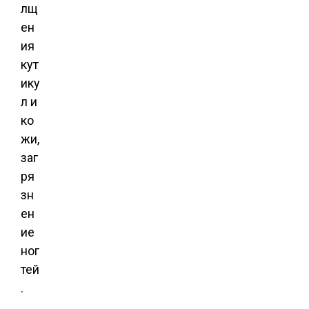
лщ
ен
ия
кут
ику
л и
ко
жи,
заг
ря
зн
ен
ие
ног
тей
.