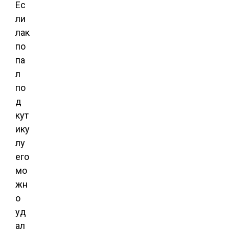
Ес
ли
лак
по
па
л
по
д
кут
ику
лу
его
мо
жн
о
уд
ал