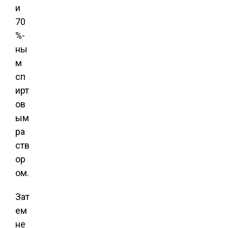
и
70
%-
ны
м
сп
ирт
ов
ым
ра
ств
ор
ом.
Зат
ем
не