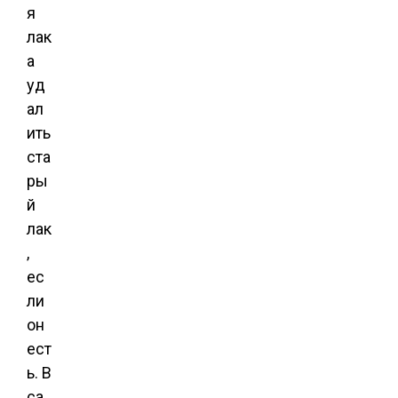
я
лак
а
уд
ал
ить
ста
ры
й
лак
,
ес
ли
он
ест
ь. В
са