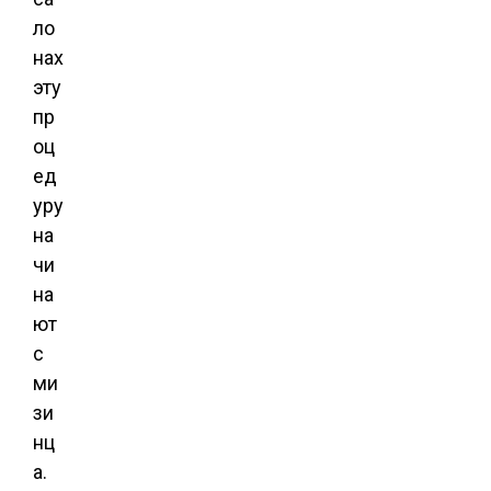
ло
нах
эту
пр
оц
ед
уру
на
чи
на
ют
с
ми
зи
нц
а.