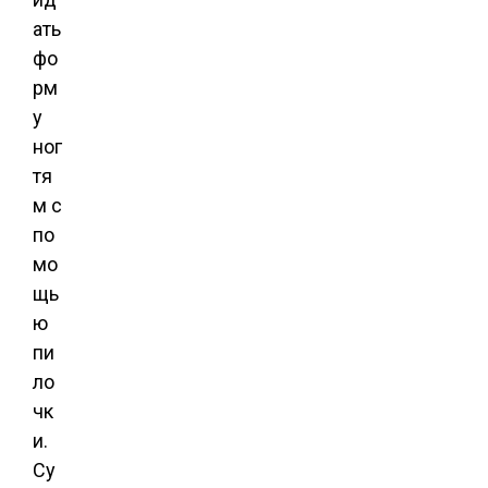
ать
фо
рм
у
ног
тя
м с
по
мо
щь
ю
пи
ло
чк
и.
Су