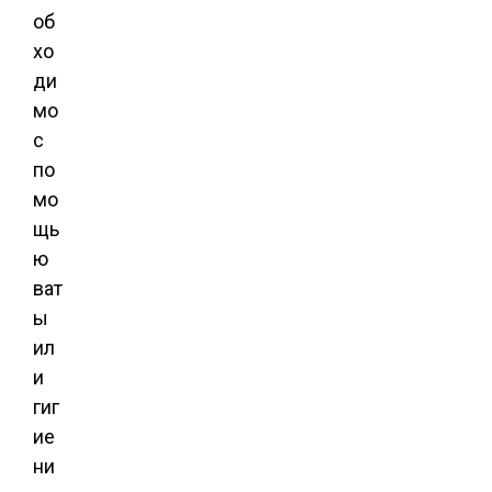
об
хо
ди
мо
с
по
мо
щь
ю
ват
ы
ил
и
гиг
ие
ни