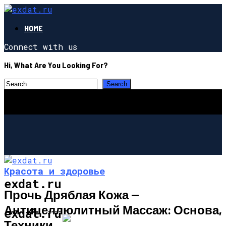
HOME
Connect with us
Hi, What Are You Looking For?
Красота и здоровье
exdat.ru
Прочь Дряблая Кожа —
Антицеллюлитный Массаж: Основа,
СТРОИТЕЛЬСТВО И РЕМОНТ
exdat.ru
Техники