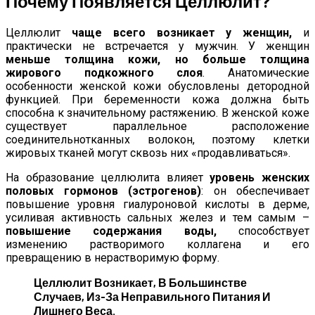
Почему Появляется Целлюлит?
Целлюлит
чаще всего возникает у женщин,
и
практически не встречается у мужчин. У женщин
меньше толщина кожи, но больше толщина
жирового подкожного слоя
. Анатомические
особенности женской кожи обусловлены детородной
функцией. При беременности кожа должна быть
способна к значительному растяжению. В женской коже
существует параллельное расположение
соединительнотканных волокон, поэтому клетки
жировых тканей могут сквозь них «продавливаться».
На образование целлюлита влияет
уровень женских
половых гормонов (эстрогенов)
: он обеспечивает
повышение уровня гиалуроновой кислоты в дерме,
усиливая активность сальных желез и тем самым –
повышение содержания воды,
способствует
изменению растворимого коллагена и его
превращению в нерастворимую форму.
Целлюлит Возникает, В Большинстве
Случаев, Из-За
Неправильного Питания И
Лишнего Веса.