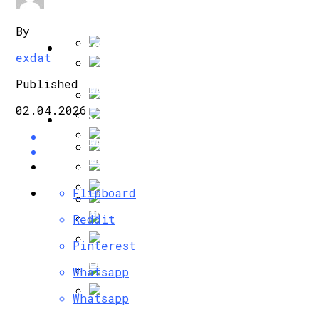
Штукатурка Фасада Любой Сложности О
By
КРАСОТА И ЗДОРОВЬЕ
exdat
Что Такое Алюминиевые Фасадные Пан
Published
Медидерма Пилинги: Воздействие, Эфф
02.04.2026
АВТО
Современное Строительство Дома Под 
Миндальный Пилинг Для Лица: Отзывы И
Искусство Детейлинга: Как Придать А
Способы Выпуска Современных Сэндв
Flipboard
Лактолан Пилинг Крем Холи Ленд, Прим
Упаковка И Оформление Товаров: Важн
Reddit
Насколько Важно Получение Разрешени
Химический Пилинг: Противопоказания
Pinterest
Особенности Газосиликатных Блоков
Whatsapp
Ретиноевый Пилинг: Противопоказания,
Whatsapp
Появились Изображения Интерьера Новог