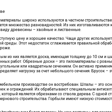
 Скидки На Штрафы За Неоплаченную Парковку
материалы широко используются в частном строительстве. 
ется множество разновидностей. Из них изготавливаются к
 виду древесины – хвойные и лиственные.
тупную цену и хорошее качество. Чаще других используетс
среды. Этот недостаток сглаживается правильной обрабо
ороже.
м из них является доска, имеющая толщину до 10 см и ш
енных работ. Обрезные доски – это пиломатериалы с ровн
моугольным или квадратным сечением. Он активно применяе
ределяет нагрузку за счет небольшого сечения. Брусок – 
в мебельном производстве он востребован. Шпалы – это ос
оек и ограждений. Их обрабатывают специальным антисепт
 который является обрезками со ствола дерева. С одной ст
чернового строительства. Горбыли имеют низкую стоимост