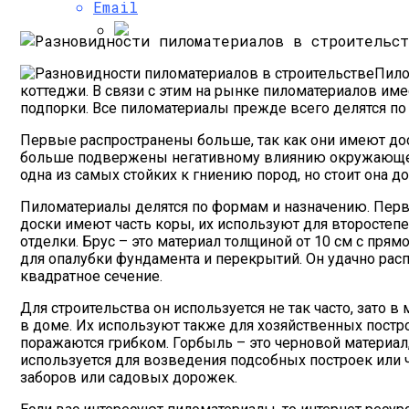
Email
В Госдуме Предложили Установить 50%
Пило
коттеджи. В связи с этим на рынке пиломатериалов име
подпорки. Все пиломатериалы прежде всего делятся по
Первые распространены больше, так как они имеют дос
больше подвержены негативному влиянию окружающей 
одна из самых стойких к гниению пород, но стоит она д
Пиломатериалы делятся по формам и назначению. Первы
доски имеют часть коры, их используют для второстеп
отделки. Брус – это материал толщиной от 10 см с пря
для опалубки фундамента и перекрытий. Он удачно расп
квадратное сечение.
Для строительства он используется не так часто, зато 
в доме. Их используют также для хозяйственных постр
поражаются грибком. Горбыль – это черновой материал,
используется для возведения подсобных построек или 
заборов или садовых дорожек.