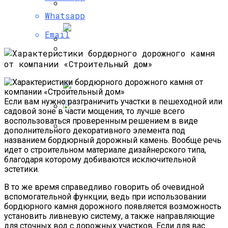
На Кожу
Особенности Газосиликатных Блоков
Whatsapp
Насколько Важно Получение
Разрешения На Реконструкцию?
Email
Появились Изображения Интерьера
Химический Пилинг:
Нового Электрокара От Changan И Huawei
Противопоказания И Возможные
Негативные Последствия
Если вам нужно разграничить участки в пешеходной или
садовой зоне в части мощения, то лучше всего
воспользоваться проверенным решением в виде
В Госдуме Предложили Установить 50%
дополнительного декоративного элемента под
Скидки На Штрафы За Неоплаченную
названием бордюрный дорожный камень. Вообще речь
Ретиноевый Пилинг:
Парковку
идет о строительном материале дизайнерского типа,
Противопоказания, Воздействие На
благодаря которому добиваются исключительной
Кожу
эстетики.
В то же время справедливо говорить об очевидной
вспомогательной функции, ведь при использовании
бордюрного камня дорожного появляется возможность
установить ливневую систему, а также направляющие
для сточных вод с дорожных участков. Если для вас