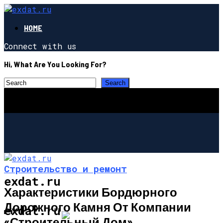
HOME
Connect with us
Hi, What Are You Looking For?
Строительство и ремонт
exdat.ru
Характеристики Бордюрного
Дорожного Камня От Компании
СТРОИТЕЛЬСТВО И РЕМОНТ
exdat.ru
«Строительный Дом»