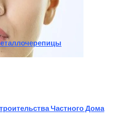
я На Реконструкцию?
Металлочерепицы
 После, В Салоне И В Домашних Условиях
троительства Частного Дома