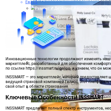
Email
Ремонт И Детйлинг Автомобильных Фа
Инновационные технологии продолжают изменять наш м
маркетплейс, разработанный для обеспечения комфортн
по ссылке https://inssmart.ru/gelios и узнаем, что он м
Что Такое Алюминиевые Фасадные Пан
INSSMART — это маркетплейс, который предоставляет ш
ведущей страховой компанией Гелиос, этот платформа 
свой опыт в области страхования.
Лактолан Пилинг Крем Холи Ленд, Прим
Ключевые Особенности INSSMART
INSSMART предлагает полный спектр инструментов, не