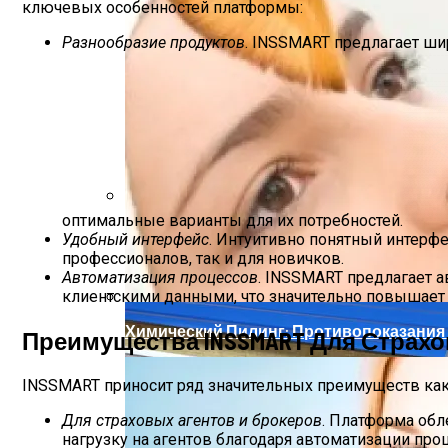
ключевых особенностей платформы:
Разнообразие продуктов
. INSSMART предлагает ши
оптимальные варианты для их потребностей.
Современное Строительство Дома Под 
Удобный интерфейс
. Интуитивно понятный интерф
профессионалов, так и для новичков.
Автоматизация процессов
. INSSMART предлагает а
клиентскими данными, что значительно повышает
Химический Пилинг: Противопоказания
Преимущества INSSMART Для Страхо
INSSMART приносит ряд значительных преимуществ как 
Для страховых агентов и брокеров
. Платформа обл
нагрузку на агентов благодаря автоматизации про