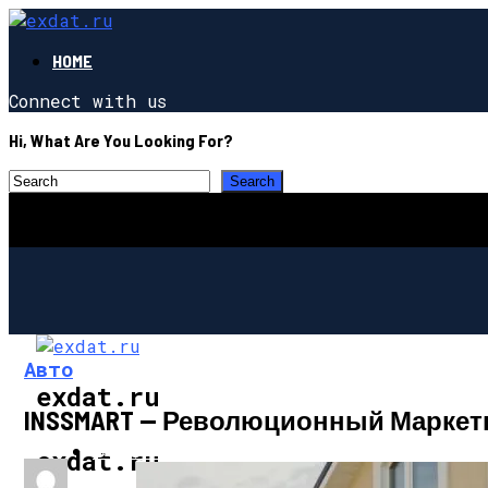
HOME
Connect with us
Hi, What Are You Looking For?
Авто
exdat.ru
INSSMART — Революционный Маркет
СТРОИТЕЛЬСТВО И РЕМОНТ
exdat.ru