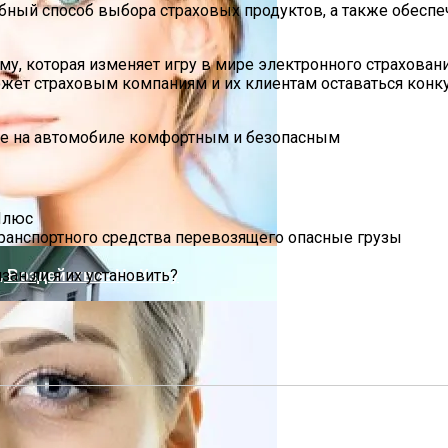
обный способ выбора страховых продуктов, а также обесп
у, которая изменяет игру в мире электронного страхова
может страховым компаниям и их клиентам оставаться ко
ие на автомобиле комфортным и безопасным
ич-Панелей
Плюс
транспортного средства перевозящего опасные грузы
 Воздействие На Кожу
зан ли я их установить?