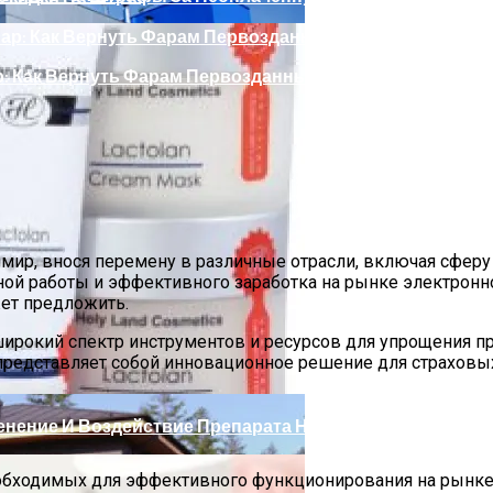
р: Как Вернуть Фарам Первозданный Вид
ир, внося перемену в различные отрасли, включая сферу 
ой работы и эффективного заработка на рынке электронн
ожет предложить.
ели И Их Особенности
ирокий спектр инструментов и ресурсов для упрощения п
представляет собой инновационное решение для страховых
енение И Воздействие Препарата На Кожу
обходимых для эффективного функционирования на рынке 