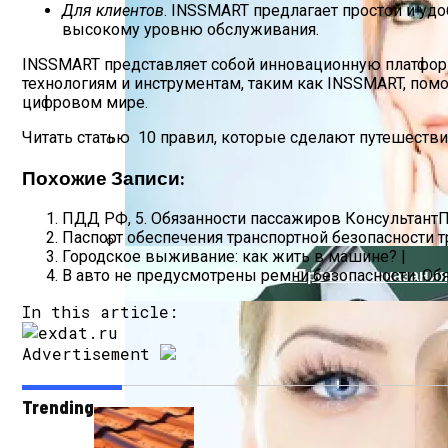
Для клиентов
. INSSMART предлагает простой и уд
высокому уровню обслуживания.
INSSMART представляет собой инновационную платформ
технологиям и инструментам, таким как INSSMART, по
цифровом мире.
Читать статью
10 правил, которые сделают путешеств
Способы Выпуска Современных Сэндв
Похожие Записи:
ПДД РФ, 5. Обязанности пассажиров Консультант
Паспорт обеспечения транспортной безопасности 
Городское выживание: как жить в машине? |
Ретиноевый Пилинг: Противопоказания,
В авто не предусмотрены ремни безопасности. Обя
In this article:
Advertisement
Trending