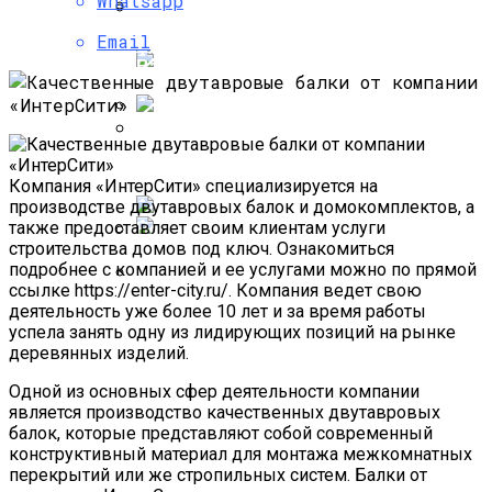
Whatsapp
Отзывы И Что Это Такое?
Email
Упаковка И Оформление Товаров:
Насколько Важно Получение
Важные Аспекты
Разрешения На Реконструкцию?
Лактолан Пилинг Крем Холи Ленд,
Применение И Воздействие Препарата
Особенности Газосиликатных Блоков
Компания «ИнтерСити» специализируется на
На Кожу
производстве двутавровых балок и домокомплектов, а
также предоставляет своим клиентам услуги
строительства домов под ключ. Ознакомиться
Появились Изображения Интерьера
подробнее с компанией и ее услугами можно по прямой
Нового Электрокара От Changan И Huawei
ссылке https://enter-city.ru/. Компания ведет свою
Химический Пилинг:
деятельность уже более 10 лет и за время работы
успела занять одну из лидирующих позиций на рынке
Противопоказания И Возможные
деревянных изделий.
Негативные Последствия
Одной из основных сфер деятельности компании
является производство качественных двутавровых
балок, которые представляют собой современный
конструктивный материал для монтажа межкомнатных
перекрытий или же стропильных систем. Балки от