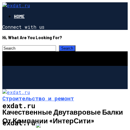
HOME
Connect with us
Hi, What Are You Looking For?
Строительство и ремонт
exdat.ru
Качественные Двутавровые Балки
От Компании «ИнтерСити»
СТРОИТЕЛЬСТВО И РЕМОНТ
exdat.ru