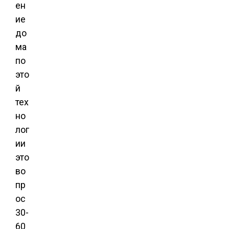
ен
ие
до
ма
по
это
й
тех
но
лог
ии
это
во
пр
ос
30-
60