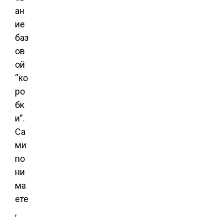
ан
ие
баз
ов
ой
“ко
ро
бк
и”.
Са
ми
по
ни
ма
ете
,