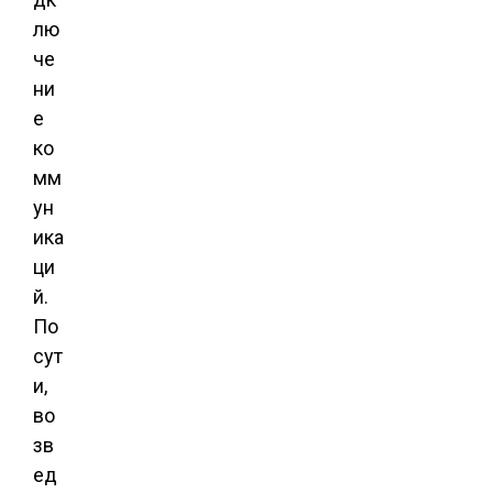
лю
че
ни
е
ко
мм
ун
ика
ци
й.
По
сут
и,
во
зв
ед