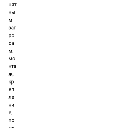
нят
ны
м
зап
ро
са
м:
мо
нта
ж,
кр
еп
ле
ни
е,
по
дк