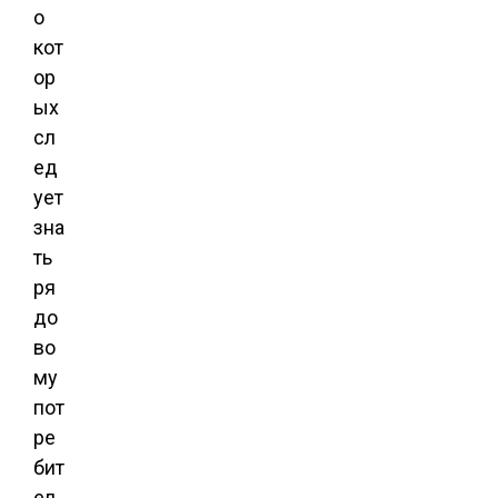
о
кот
ор
ых
сл
ед
ует
зна
ть
ря
до
во
му
пот
ре
бит
ел