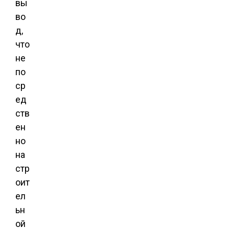
вы
во
д,
что
не
по
ср
ед
ств
ен
но
на
стр
оит
ел
ьн
ой