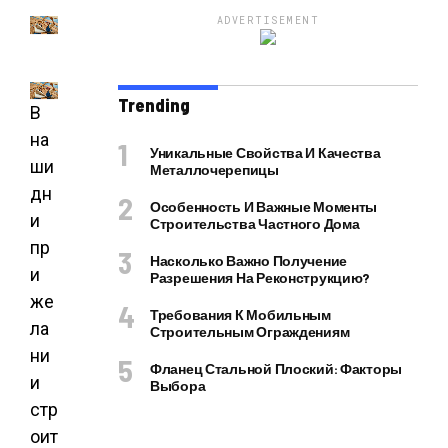
ADVERTISEMENT
Trending
В
на
Уникальные Свойства И Качества
ши
Металлочерепицы
дн
Особенность И Важные Моменты
и
Строительства Частного Дома
пр
Насколько Важно Получение
и
Разрешения На Реконструкцию?
же
Требования К Мобильным
ла
Строительным Ограждениям
ни
Фланец Стальной Плоский: Факторы
и
Выбора
стр
оит