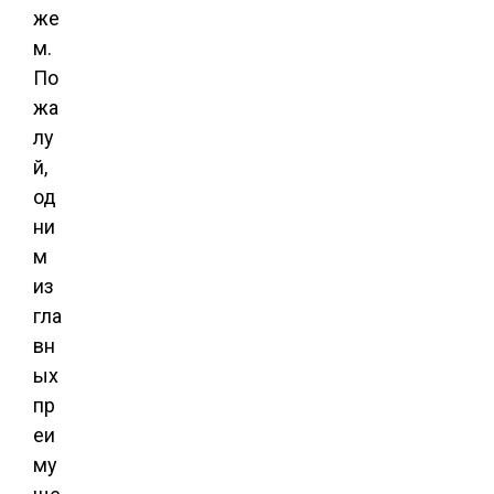
же
м.
По
жа
лу
й,
од
ни
м
из
гла
вн
ых
пр
еи
му