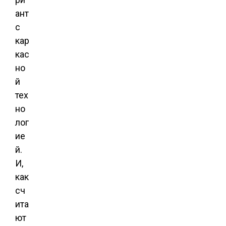
ант
с
кар
кас
но
й
тех
но
лог
ие
й.
И,
как
сч
ита
ют