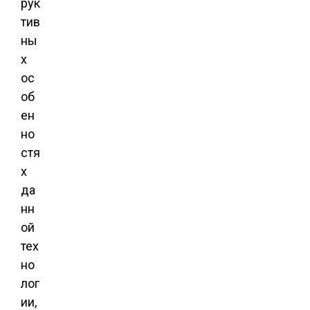
рук
тив
ны
х
ос
об
ен
но
стя
х
да
нн
ой
тех
но
лог
ии,