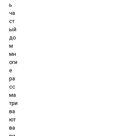
ь
ча
ст
ый
до
м
мн
оги
е
ра
сс
ма
три
ва
ют
ва
ри