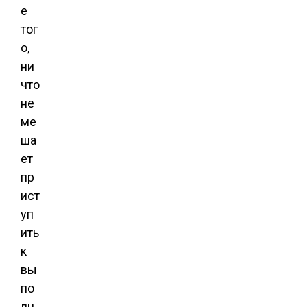
е
тог
о,
ни
что
не
ме
ша
ет
пр
ист
уп
ить
к
вы
по
лн