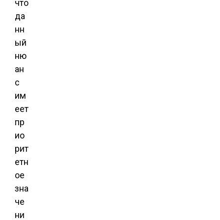
что
да
нн
ый
ню
ан
с
им
еет
пр
ио
рит
етн
ое
зна
че
ни