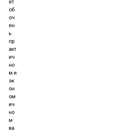
ет
об
оч
ен
ь
пр
акт
ич
но
м и
эк
он
ом
ич
но
м
ва