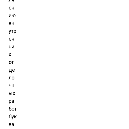
ен
ию
вн
утр
ен
ни
х
от
де
ло
чн
ых
ра
бот
бук
ва