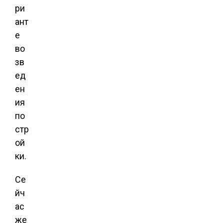
ри
ант
е
во
зв
ед
ен
ия
по
стр
ой
ки.
Се
йч
ас
же