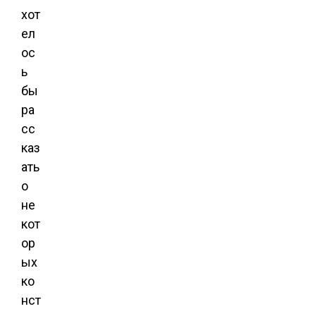
хот
ел
ос
ь
бы
ра
сс
каз
ать
о
не
кот
ор
ых
ко
нст