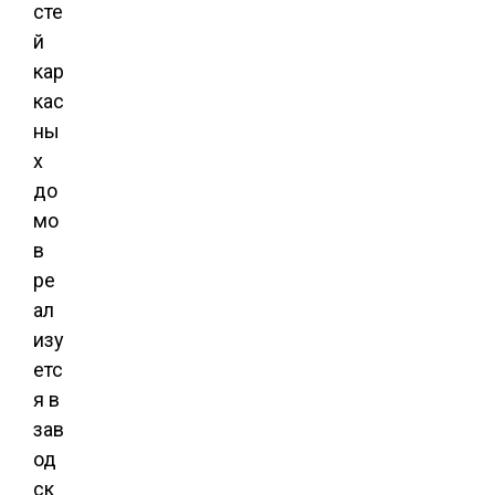
сте
й
кар
кас
ны
х
до
мо
в
ре
ал
изу
етс
я в
зав
од
ск