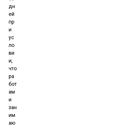
дн
ей
пр
и
ус
ло
ви
и,
что
ра
бот
ам
и
зан
им
аю