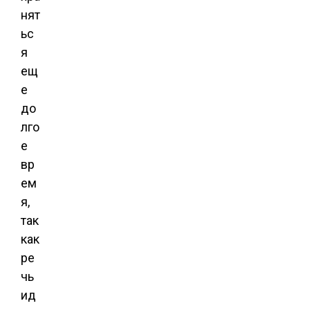
нят
ьс
я
ещ
е
до
лго
е
вр
ем
я,
так
как
ре
чь
ид