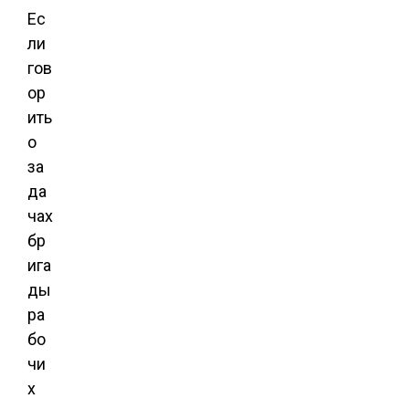
Ес
ли
гов
ор
ить
о
за
да
чах
бр
ига
ды
ра
бо
чи
х