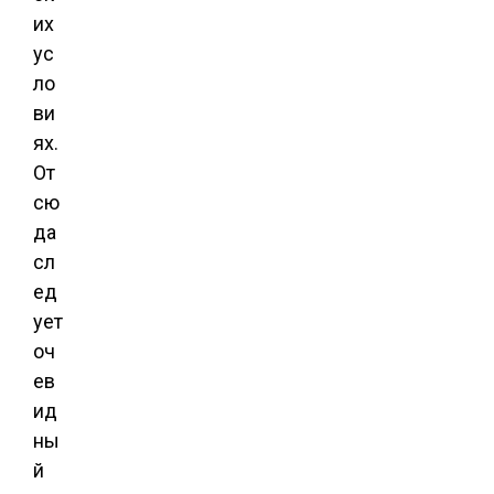
их
ус
ло
ви
ях.
От
сю
да
сл
ед
ует
оч
ев
ид
ны
й