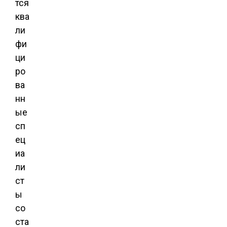
тся
ква
ли
фи
ци
ро
ва
нн
ые
сп
ец
иа
ли
ст
ы
со
ста