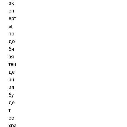
эк
сп
ерт
ы,
по
до
бн
ая
тен
де
нц
ия
бу
де
т
со
хра