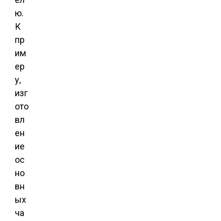
ю.
К
пр
им
ер
у,
изг
ото
вл
ен
ие
ос
но
вн
ых
ча