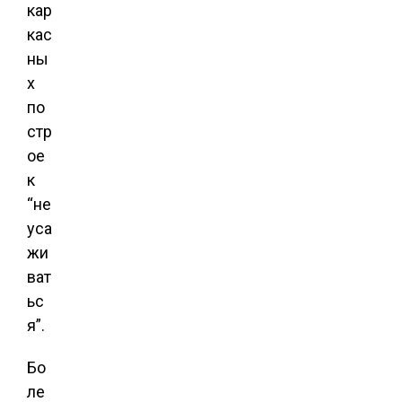
кар
кас
ны
х
по
стр
ое
к
“не
уса
жи
ват
ьс
я”.
Бо
ле