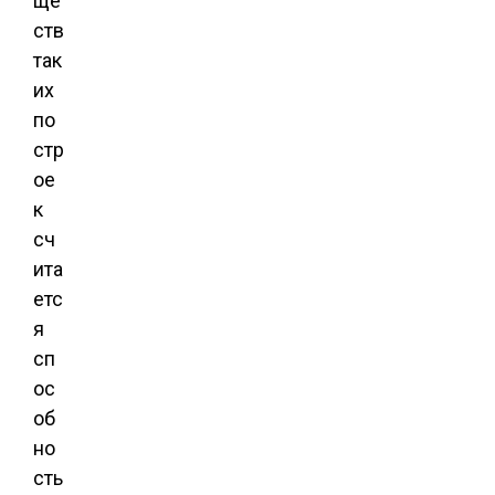
ще
ств
так
их
по
стр
ое
к
сч
ита
етс
я
сп
ос
об
но
сть