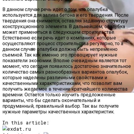
В данном случае речь идет о том, что опалубка
используется для залива бетона и его твердения. После
твердения она снимается, оставляя заданную структуру
конструкционного элемента. В дальнейшем, опалубка
может применяться в следующем строительстве.
Естественно если речь идет о компаниях, которые
осуществляют процесс строительства регулярно, то а
данном случае опалубка должна быть непременно
съемной. Так как именно это провоцирует нужные
Насколько Важно Получение
показатели экономии. Вполне очевидным является тот
Разрешения На Реконструкцию?
момент, что сегодня появилось достаточно значительное
количество самых разнообразных вариантов опалубок,
которые наделены различными свойствами и
качественными характеристиками, что позволит вам
получить желаемое в течение кратчайшего количества
времени. Остается только изучить предложенные
варианты, что бы сделать окончательный и
Ультразвуковая Чистка Лица:
продуманный, правильный выбор. Так вы получите
Противопоказания И Отзывы О
нужные параметры качественных характеристик.
Процедуре
In this article: