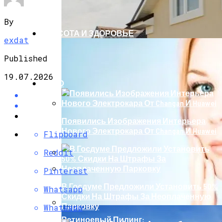
By
КРАСОТА И ЗДОРОВЬЕ
exdat
Published
19.07.2026
АВТО
Появились Изображения Интерьера
Нового Электрокара От Changan И Huawei
Flipboard
Reddit
Штукатурка Фасада Любой Сложности
Pinterest
От Компании «Град»
В Госдуме Предложили Установить 50%
Whatsapp
Скидки На Штрафы За Неоплаченную
Парковку
Whatsapp
Ретиноевый Пилинг: