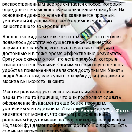
распространенным все же считается способ, который
определяет возможность использование опалубки. На
основании данного элемента заливается прочный,
устойчивый фундамент с необходимой степенью
качественного армирования.
Вполне очевидным является тот момент, что сегодня
появилось достаточно существенное количество
вариантов опалубок, которые позволяют получить
достойные и в тоже время эффективные результаты.
Сразу же скажем о том, что есть опалубки, которые
считаются несъемными. Они имеют высокую степень
Способы Выпуска Современных
удобства применения и являются доступными. Узнать
Сэндвич-Панелей
подробнее о том, как купить опалубку для фундамента
москва вы можете на сайте.
Многие рекомендуют использовать именно такие
варианты по той причине, что они позволяют сделать
оформление фундамента еще более прочным,
устойчивым и надежным. И вполне очевидным
Лазерное Лечение Акне: Отзывы, Фото
является тот момент, что самым рациональным
До И После
решением будут именно полипропиленовые варианты.
Но, такой фундамент обойдется достаточно дорого. Есть
съемные варианты опалубки.