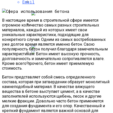
Email
Отзывы И Что Это Такое?
Firefly Для Европы
Насколько Важно Получение
Разрешения На Реконструкцию?
В настоящее время в строительной сфере имеется
огромное количество самых разных строительных
материалов, каждый из которых имеет свои
Лактолан Пилинг Крем Холи Ленд,
Аренда Автомобиля С Выкупом, Новая
уникальные характеристики, подходящие для
Применение И Воздействие Препарата
Перспектива Для Автолюбителей
конкретного случая. Одним из самых востребованных
На Кожу
уже долгое время является именно бетон. Свою
популярность бетон получил благодаря замечательным
характеристикам. Бетон имеет высокую прочность,
долговечность и замечательно сопротивляется влаге.
Искусство Детейлинга: Как Придать
Кроме всего прочего, бетон имеет приемлемую
Автомобилю Идеальный Внешний Вид
стоимость.
Химический Пилинг:
Противопоказания И Возможные
Бетон представляет собой смесь определенного
Негативные Последствия
состава, которая при затвердении образует монолитный
камнеподобный материал. В качестве вяжущего
вещества в бетоне выступает цемент, а в качестве
заполнителей используются щебень, песок и другие
мелкие фракции. Довольно часто бетон применяется
для создания фундамента и его опор. Качественный и
крепкий фундамент является важной основой для