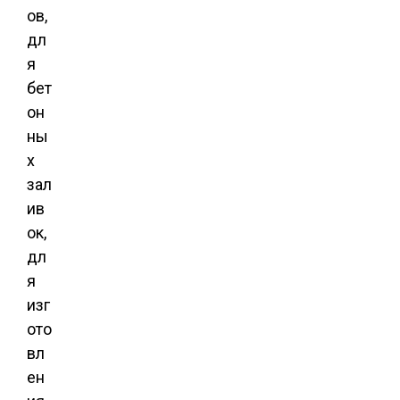
ов,
дл
я
бет
он
ны
х
зал
ив
ок,
дл
я
изг
ото
вл
ен