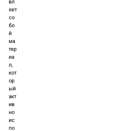
вл
яет
со
бо
й
ма
тер
иа
л,
кот
ор
ый
акт
ив
но
ис
по