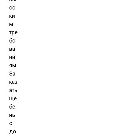
со
ки
м
тре
бо
ва
ни
ям.
За
каз
ать
ще
бе
нь
с
до