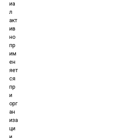
иа
л
акт
ив
но
пр
им
ен
яет
ся
пр
и
орг
ан
иза
ци
и