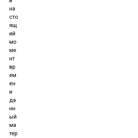
в
на
сто
ящ
ий
мо
ме
нт
вр
ем
ен
и
да
нн
ый
ма
тер