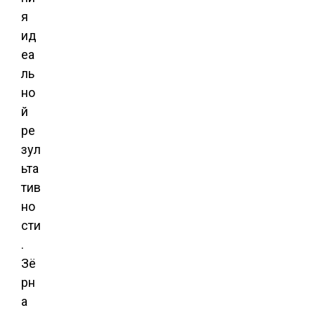
я
ид
еа
ль
но
й
ре
зул
ьта
тив
но
сти
.
Зё
рн
а