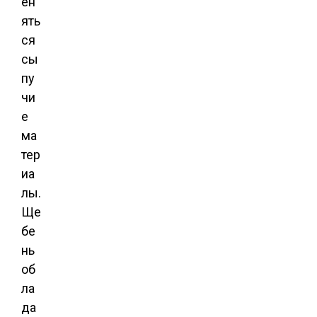
ен
ять
ся
сы
пу
чи
е
ма
тер
иа
лы.
Ще
бе
нь
об
ла
да