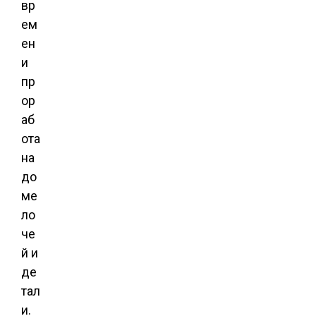
вр
ем
ен
и
пр
ор
аб
ота
на
до
ме
ло
че
й и
де
тал
и.