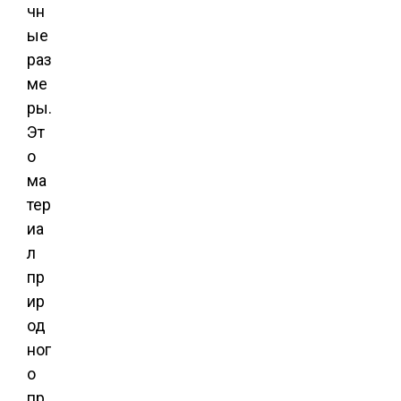
чн
ые
раз
ме
ры.
Эт
о
ма
тер
иа
л
пр
ир
од
ног
о
пр