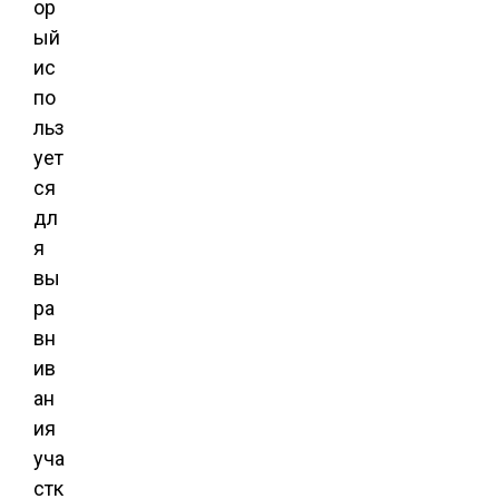
ор
ый
ис
по
льз
ует
ся
дл
я
вы
ра
вн
ив
ан
ия
уча
стк