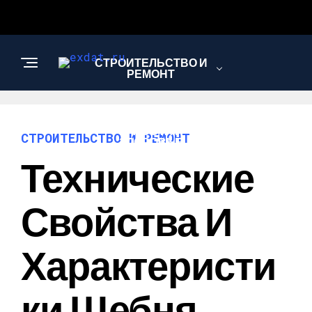
СТРОИТЕЛЬСТВО И
РЕМОНТ
КРАСОТА И
СТРОИТЕЛЬСТВО И РЕМОНТ
ЗДОРОВЬЕ
Технические
АВТО
Свойства И
Характеристи
Ки Щебня