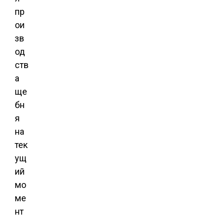
пр
ои
зв
од
ств
а
ще
бн
я
на
тек
ущ
ий
мо
ме
нт