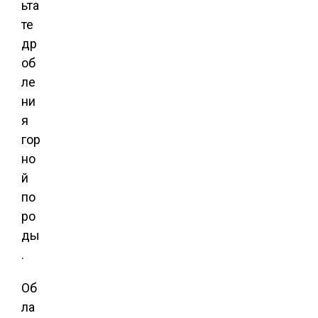
ьта
те
др
об
ле
ни
я
гор
но
й
по
ро
ды
.
Об
ла