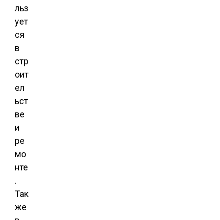
льз
ует
ся
в
стр
оит
ел
ьст
ве
и
ре
мо
нте
.
Так
же