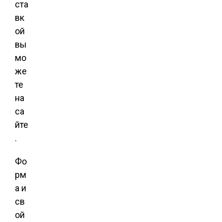
ста
вк
ой
вы
мо
же
те
на
са
йте
.
Фо
рм
а и
св
ой