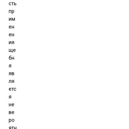
сть
пр
им
ен
ен
ия
ще
бн
я
яв
ля
етс
я
не
ве
ро
ятн