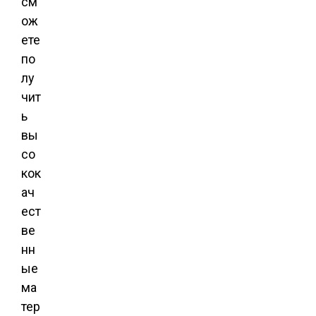
см
ож
ете
по
лу
чит
ь
вы
со
кок
ач
ест
ве
нн
ые
ма
тер