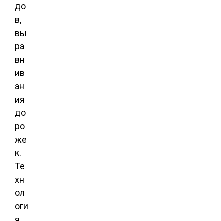
до
в,
вы
ра
вн
ив
ан
ия
до
ро
же
к.
Те
хн
ол
оги
я