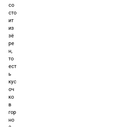
со
сто
ит
из
зё
ре
н,
то
ест
ь
кус
оч
ко
в
гор
но