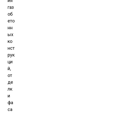
ия
газ
об
ето
нн
ых
ко
нст
рук
ци
й,
от
де
лк
и
фа
са