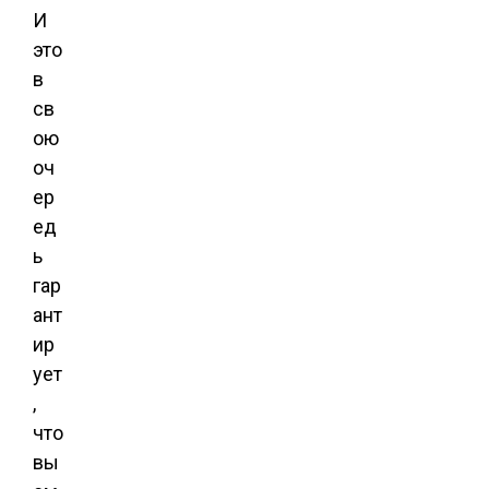
И
это
в
св
ою
оч
ер
ед
ь
гар
ант
ир
ует
,
что
вы