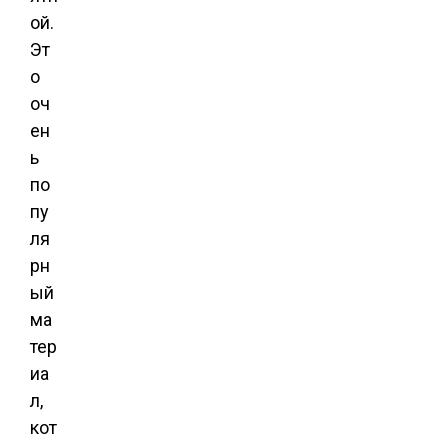
ой.
Эт
о
оч
ен
ь
по
пу
ля
рн
ый
ма
тер
иа
л,
кот