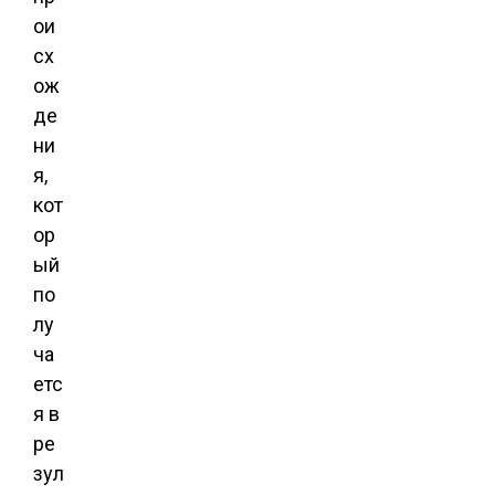
ои
сх
ож
де
ни
я,
кот
ор
ый
по
лу
ча
етс
я в
ре
зул