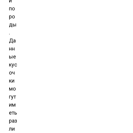
й
по
ро
ды
.
Да
нн
ые
кус
оч
ки
мо
гут
им
еть
раз
ли