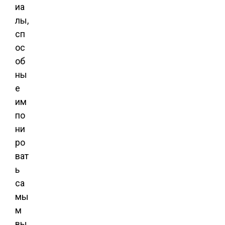
иа
лы,
сп
ос
об
ны
е
им
по
ни
ро
ват
ь
са
мы
м
вы