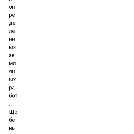
оп
ре
де
лё
нн
ых
зе
мл
ян
ых
ра
бот
.
Ще
бе
нь