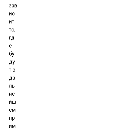
зав
ис
ит
то,
гд
е
бу
ду
т в
да
ль
не
йш
ем
пр
им