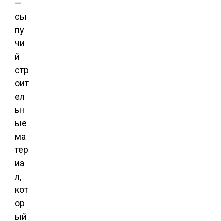
—
сы
пу
чи
й
стр
оит
ел
ьн
ые
ма
тер
иа
л,
кот
ор
ый