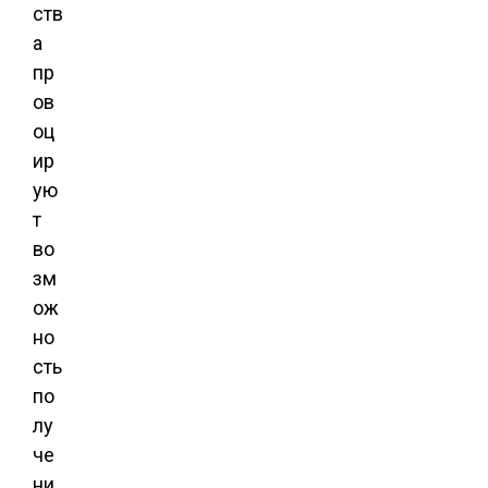
ств
а
пр
ов
оц
ир
ую
т
во
зм
ож
но
сть
по
лу
че
ни