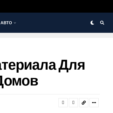
АВТО
териала Для
 Домов