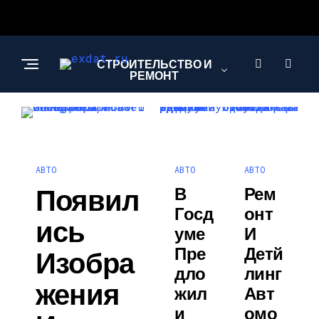
СТРОИТЕЛЬСТВО И
РЕМОНТ
КРАСОТА И
ЗДОРОВЬЕ
АВТО
АВТО
АВТО
Появил
В
Рем
АВТО
Госд
Онт
Ись
Уме
И
Пре
Детй
Изобра
Дло
Линг
Жения
Жил
Авт
И
Омо