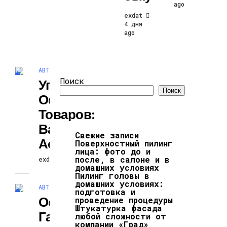
ago
exdat
4 дня
ago
АВТО
Поиск
Упаковка И
Поиск
Оформление
Товаров:
Важные
Свежие записи
Аспекты
Поверхностный пилинг
лица: фото до и
после, в салоне и в
exdat
26.01.2026
домашних условиях
Пилинг головы в
домашних условиях:
АВТО
подготовка и
Особенности
проведение процедуры
Штукатурка фасада
Газосиликатных
любой сложности от
компании «Град»