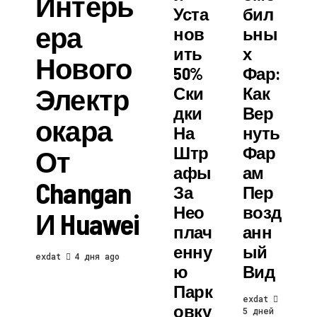
Интерь
Уста
Бил
Ера
Нов
Ьны
Ить
Х
Нового
50%
Фар:
Электр
Ски
Как
Дки
Вер
Окара
На
Нуть
Штр
Фар
От
Афы
Ам
Changan
За
Пер
Нео
Возд
И Huawei
Плач
Анн
Енну
Ый
exdat
4 дня ago
Ю
Вид
Парк
exdat
Овку
5 дней