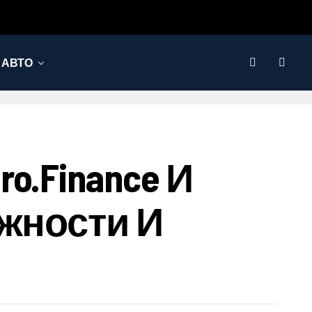
АВТО
.finance И
ожности И