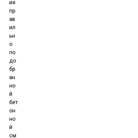
ия
пр
ав
ил
ьн
о
по
до
бр
ан
но
й
бет
он
но
й
см