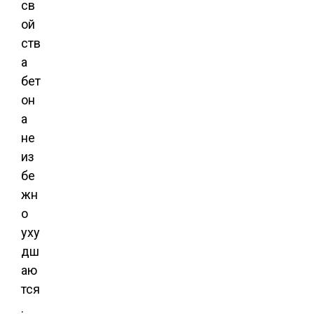
св
ой
ств
а
бет
он
а
не
из
бе
жн
о
уху
дш
аю
тся
.