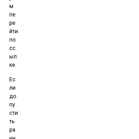
м
пе
ре
йти
по
сс
ыл
ке.
Ес
ли
до
пу
сти
ть
ра
нн