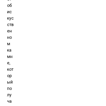
об
ис
кус
ств
ен
но
м
ка
мн
е,
кот
ор
ый
по
лу
ча