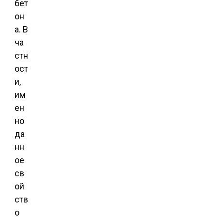
бет
он
а. В
ча
стн
ост
и,
им
ен
но
да
нн
ое
св
ой
ств
о