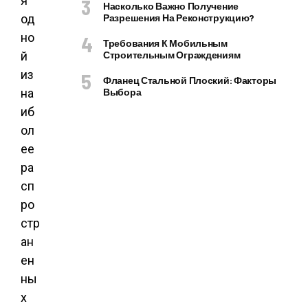
я
Насколько Важно Получение
од
Разрешения На Реконструкцию?
но
Требования К Мобильным
й
Строительным Ограждениям
из
Фланец Стальной Плоский: Факторы
на
Выбора
иб
ол
ее
ра
сп
ро
стр
ан
ен
ны
х