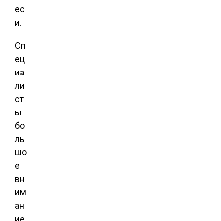
ес
и.
Сп
ец
иа
ли
ст
ы
бо
ль
шо
е
вн
им
ан
ие