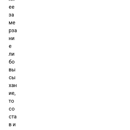
ее
за
ме
рза
ни
е
ли
бо
вы
сы
хан
ие,
то
со
ста
в и