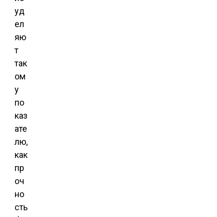
уд
ел
яю
т
так
ом
у
по
каз
ате
лю,
как
пр
оч
но
сть