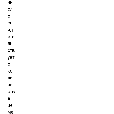
чи
сл
о
св
ид
ете
ль
ств
ует
о
ко
ли
че
ств
е
це
ме