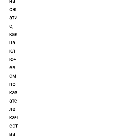
на
сж
ати
е,
как
на
кл
юч
ев
ом
по
каз
ате
ле
кач
ест
ва