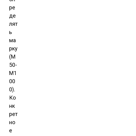
ре
де
лят
ь
ма
рку
(М
50-
М1
00
0).
Ко
нк
рет
но
е