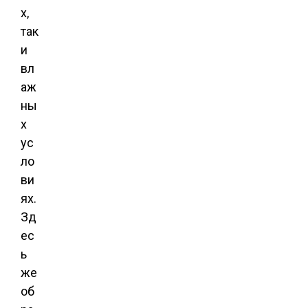
х,
так
и
вл
аж
ны
х
ус
ло
ви
ях.
Зд
ес
ь
же
об