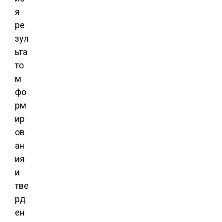
я
ре
зул
ьта
то
м
фо
рм
ир
ов
ан
ия
и
тве
рд
ен