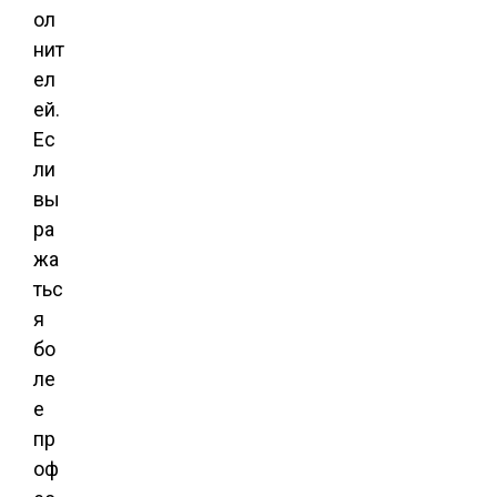
ол
нит
ел
ей.
Ес
ли
вы
ра
жа
тьс
я
бо
ле
е
пр
оф