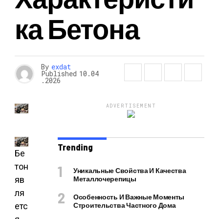
Ка Бетона
By
exdat
Published
10.04
.2026
ADVERTISEMENT
Trending
Бе
тон
Уникальные Свойства И Качества
яв
Металлочерепицы
ля
Особенность И Важные Моменты
етс
Строительства Частного Дома