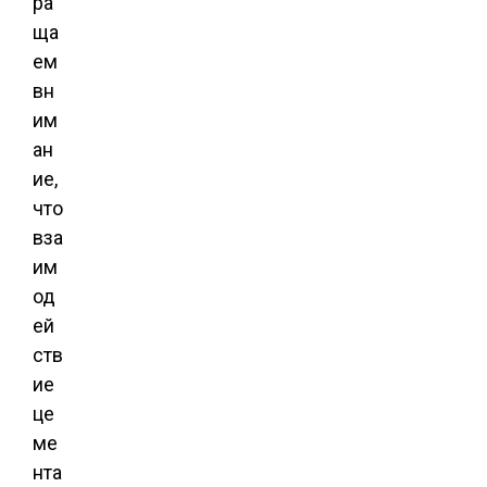
ра
ща
ем
вн
им
ан
ие,
что
вза
им
од
ей
ств
ие
це
ме
нта