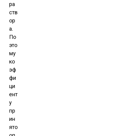
ра
ств
ор
а.
По
это
му
ко
эф
фи
ци
ент
у
пр
ин
ято
оп