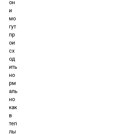
он
и
мо
гут
пр
ои
сх
од
ить
но
рм
аль
но
как
в
теп
лы