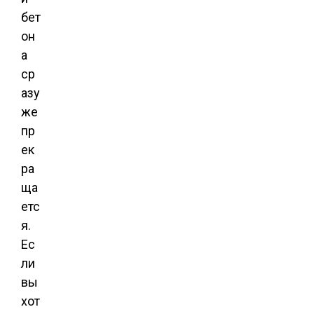
бет
он
а
ср
азу
же
пр
ек
ра
ща
етс
я.
Ес
ли
вы
хот