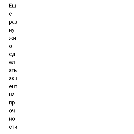
Ещ
е
раз
ну
жн
о
сд
ел
ать
акц
ент
на
пр
оч
но
сти