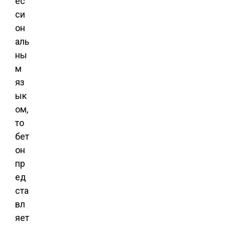
ес
си
он
аль
ны
м
яз
ык
ом,
то
бет
он
пр
ед
ста
вл
яет