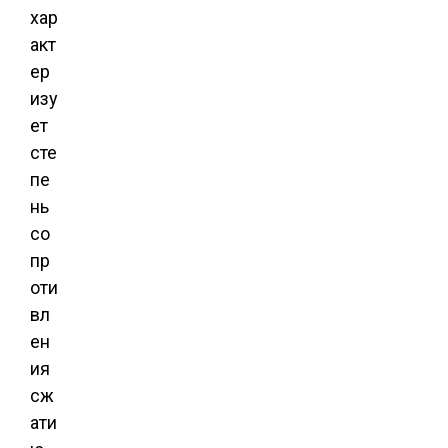
хар
акт
ер
изу
ет
сте
пе
нь
со
пр
оти
вл
ен
ия
сж
ати