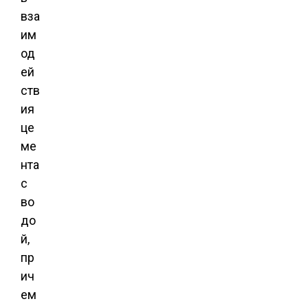
вза
им
од
ей
ств
ия
це
ме
нта
с
во
до
й,
пр
ич
ем