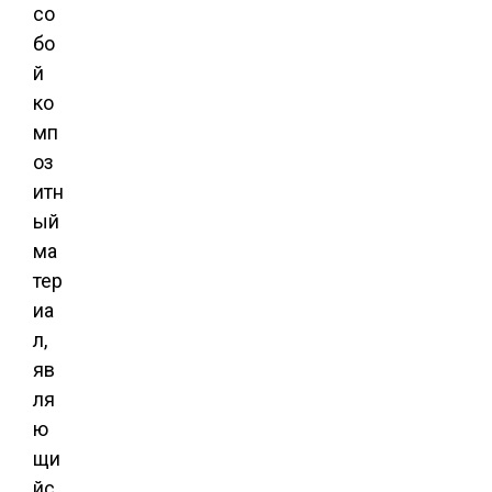
со
бо
й
ко
мп
оз
итн
ый
ма
тер
иа
л,
яв
ля
ю
щи
йс