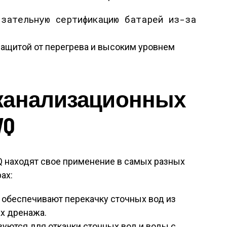
язательную сертификацию батарей из-за
ащитой от перегрева и высоким уровнем
канализационных
WQ
 находят свое применение в самых разных
ах:
обеспечивают перекачку сточных вод из
ах дренажа.
ются для откачки сточных вод и воды с