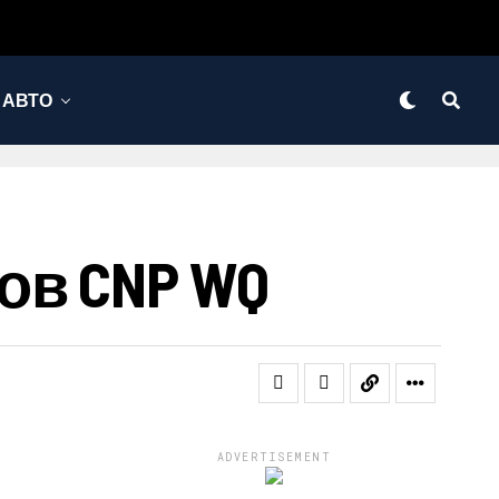
АВТО
в CNP WQ
ADVERTISEMENT