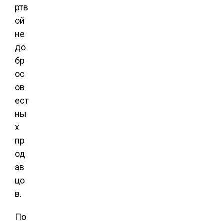
ртв
ой
не
до
бр
ос
ов
ест
ны
х
пр
од
ав
цо
в.
По