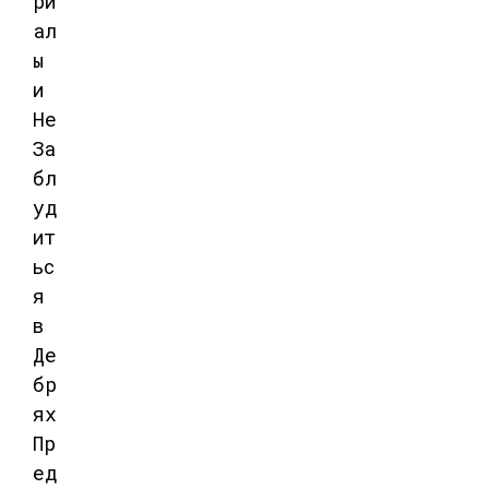
ри
ал
ы
и
Не
За
бл
уд
ит
ьс
я
в
Де
бр
ях
Пр
ед