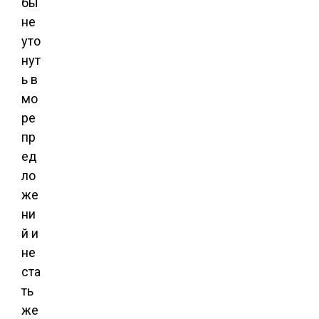
бы
не
уто
нут
ь в
мо
ре
пр
ед
ло
же
ни
й и
не
ста
ть
же