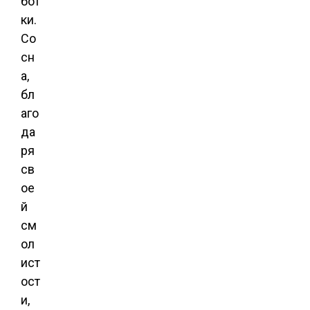
бот
ки.
Со
сн
а,
бл
аго
да
ря
св
ое
й
см
ол
ист
ост
и,