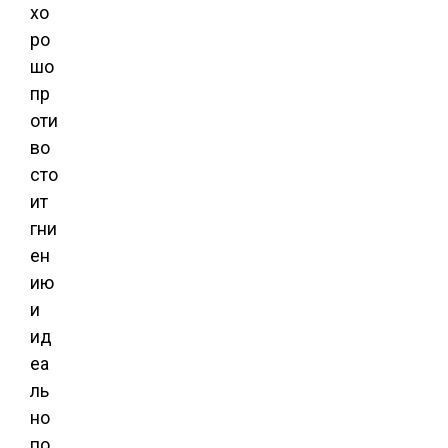
хо
ро
шо
пр
оти
во
сто
ит
гни
ен
ию
и
ид
еа
ль
но
по