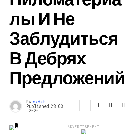
Лы И Не
Заблудиться
В Дебрях
Предложений
By
exdat
Published
28.03
.2026
ADVERTISEMENT