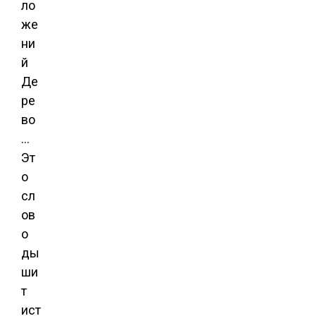
Де
ре
во
…
Эт
о
сл
ов
о
ды
ши
т
ист