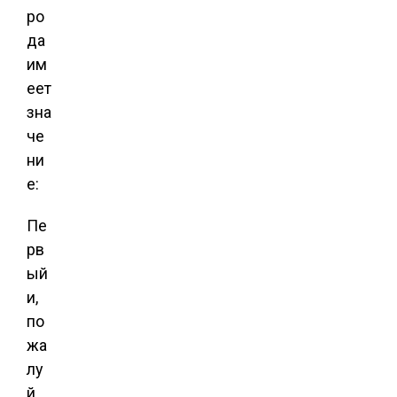
ро
да
им
еет
зна
че
ни
е:
Пе
рв
ый
и,
по
жа
лу
й,