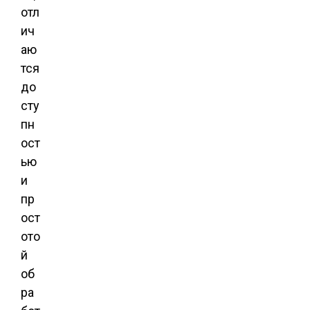
отл
ич
аю
тся
до
сту
пн
ост
ью
и
пр
ост
ото
й
об
ра