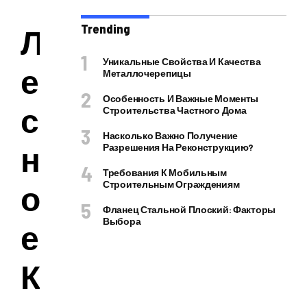
Trending
Л
Уникальные Свойства И Качества
е
Металлочерепицы
Особенность И Важные Моменты
с
Строительства Частного Дома
Насколько Важно Получение
н
Разрешения На Реконструкцию?
Требования К Мобильным
о
Строительным Ограждениям
Фланец Стальной Плоский: Факторы
Выбора
е
К