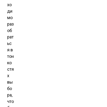
хо
ди
мо
раз
об
рат
ьс
я в
тон
ко
стя
х
вы
бо
ра,
что