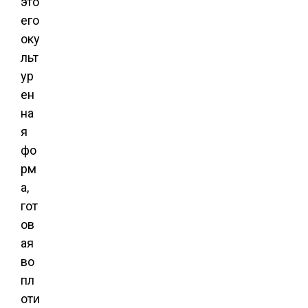
это
его
оку
льт
ур
ен
на
я
фо
рм
а,
гот
ов
ая
во
пл
оти