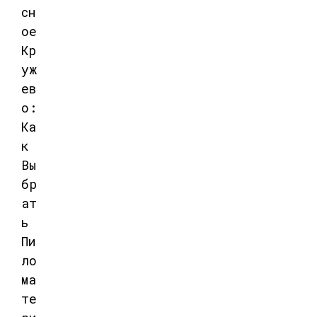
сн
ое
Кр
уж
ев
о:
Ка
к
Вы
бр
ат
ь
Пи
ло
ма
те