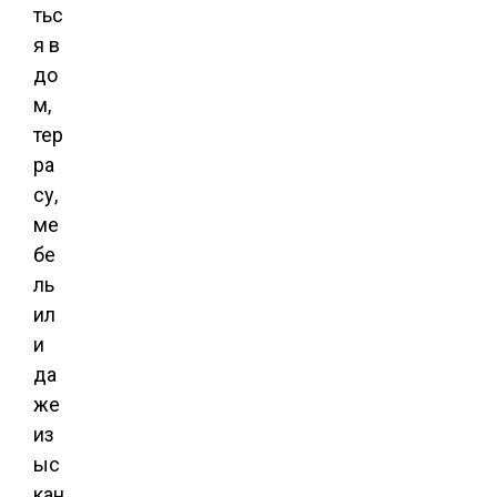
тьс
я в
до
м,
тер
ра
су,
ме
бе
ль
ил
и
да
же
из
ыс
кан