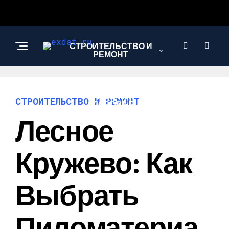
СТРОИТЕЛЬСТВО И
РЕМОНТ
КРАСОТА И
СТРОИТЕЛЬСТВО И РЕМОНТ
ЗДОРОВЬЕ
Лесное
АВТО
Кружево: Как
Выбрать
Пиломатериа