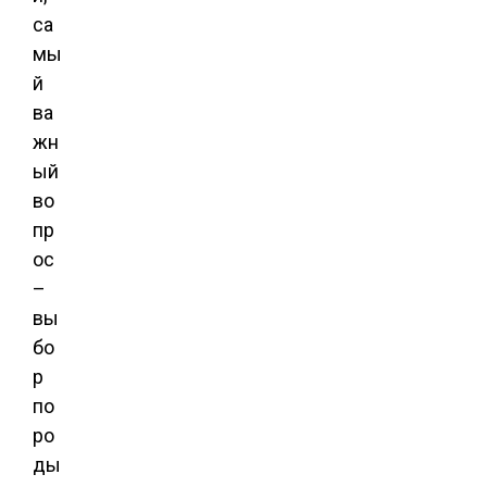
са
мы
й
ва
жн
ый
во
пр
ос
–
вы
бо
р
по
ро
ды