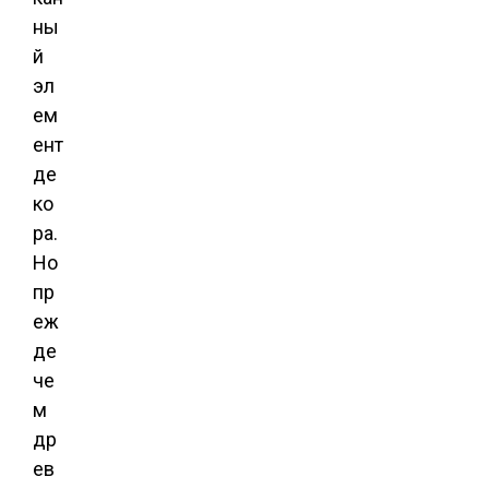
ны
й
эл
ем
ент
де
ко
ра.
Но
пр
еж
де
че
м
др
ев