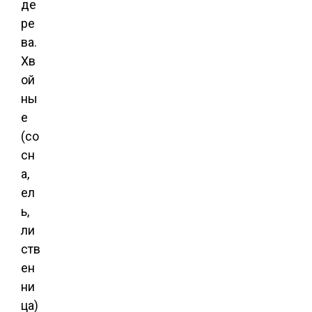
де
ре
ва.
Хв
ой
ны
е
(со
сн
а,
ел
ь,
ли
ств
ен
ни
ца)