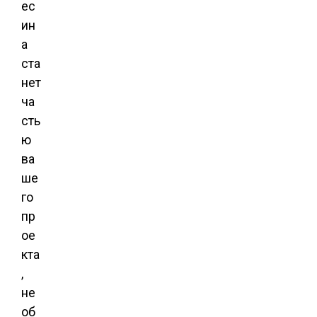
ес
ин
а
ста
нет
ча
сть
ю
ва
ше
го
пр
ое
кта
,
не
об