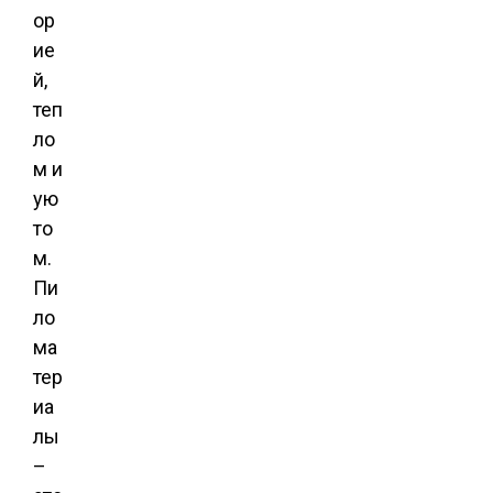
ор
ие
й,
теп
ло
м и
ую
то
м.
Пи
ло
ма
тер
иа
лы
–