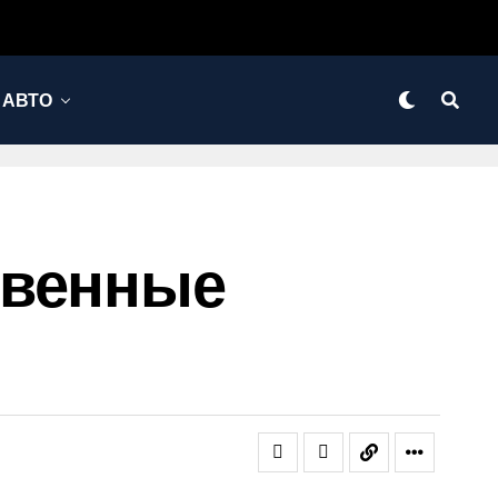
АВТО
твенные