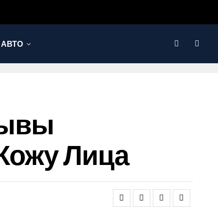
АВТО
зывы
 Кожу Лица