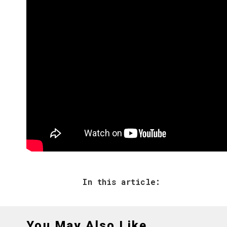
In this article:
You May Also Like