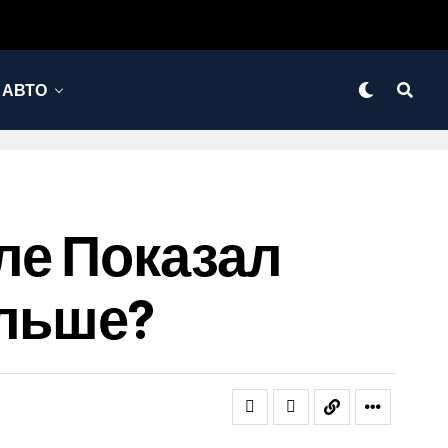
АВТО
ле Показал
альше?