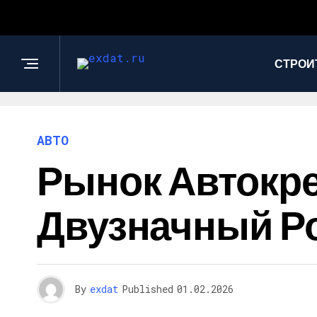
СТРОИ
АВТО
Рынок Автокре
Двузначный Ро
By
exdat
Published
01.02.2026