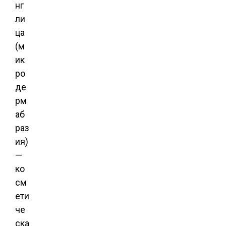
нг
ли
ца
(м
ик
ро
де
рм
аб
раз
ия)
—
ко
см
ети
че
ска