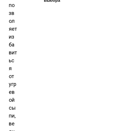
Выбора
по
зв
ол
яет
из
ба
вит
ьс
я
от
угр
ев
ой
сы
пи,
ве