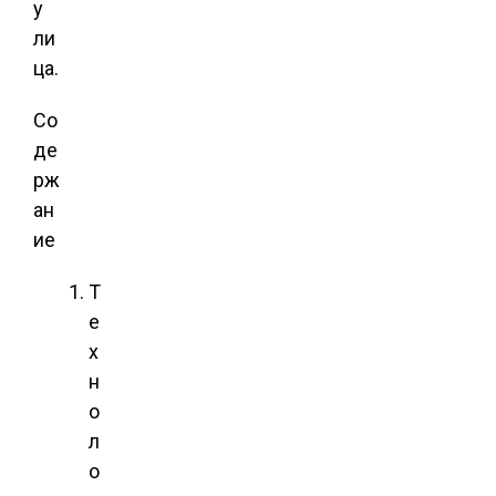
у
ли
ца.
Со
де
рж
ан
ие
Т
е
х
н
о
л
о