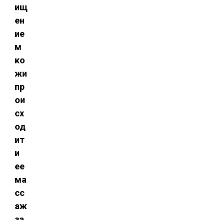
ищ
ен
ие
м
ко
жи
пр
ои
сх
од
ит
и
ее
ма
сс
аж
за