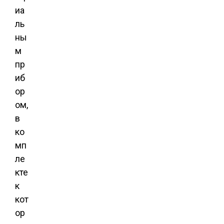
иа
ль
ны
м
пр
иб
ор
ом,
в
ко
мп
ле
кте
к
кот
ор