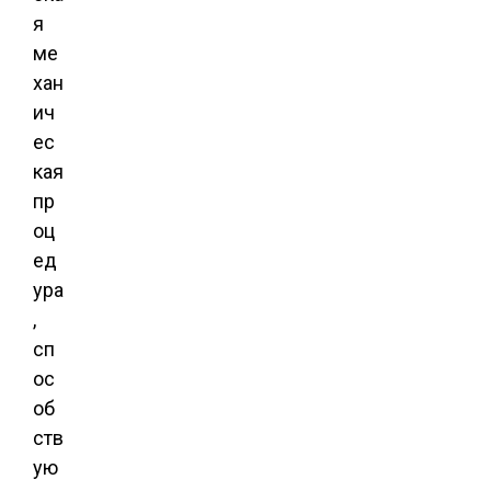
я
ме
хан
ич
ес
кая
пр
оц
ед
ура
,
сп
ос
об
ств
ую