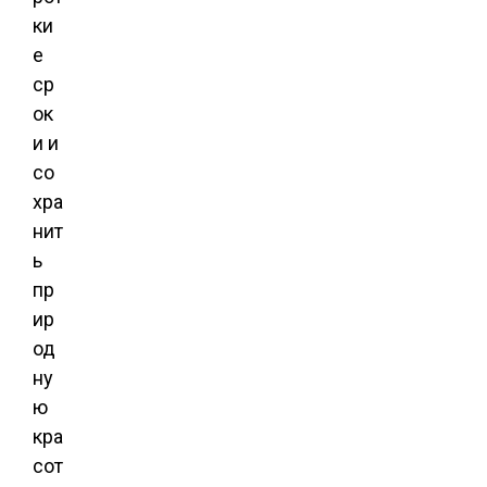
ки
е
ср
ок
и и
со
хра
нит
ь
пр
ир
од
ну
ю
кра
сот