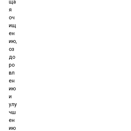
ща
я
оч
ищ
ен
ию,
оз
до
ро
вл
ен
ию
и
улу
чш
ен
ию