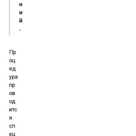
н
и
й
.
Пр
оц
ед
ура
пр
ов
од
итс
я
сп
ец