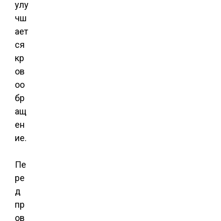
улу
чш
ает
ся
кр
ов
оо
бр
ащ
ен
ие.
Пе
ре
д
пр
ов