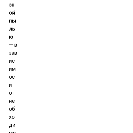
зн
ой
пы
ль
ю
— в
зав
ис
им
ост
и
от
не
об
хо
ди
мо