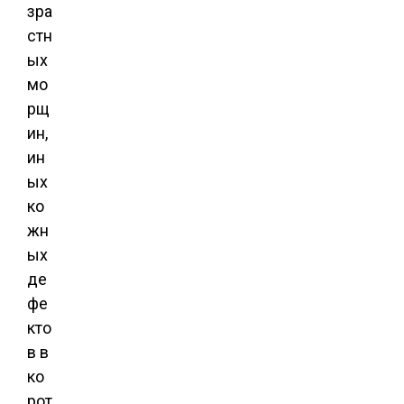
зра
стн
ых
мо
рщ
ин,
ин
ых
ко
жн
ых
де
фе
кто
в в
ко
рот