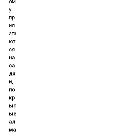
ом
у
пр
ил
ага
ют
ся
на
са
дк
и,
по
кр
ыт
ые
ал
ма