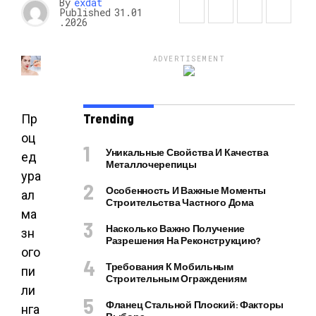
By
exdat
Published
31.01
.2026
ADVERTISEMENT
Trending
Пр
оц
Уникальные Свойства И Качества
ед
Металлочерепицы
ура
Особенность И Важные Моменты
ал
Строительства Частного Дома
ма
Насколько Важно Получение
зн
Разрешения На Реконструкцию?
ого
Требования К Мобильным
пи
Строительным Ограждениям
ли
Фланец Стальной Плоский: Факторы
нга