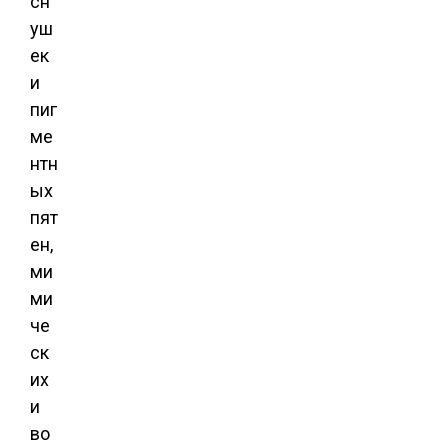
сн
уш
ек
и
пиг
ме
нтн
ых
пят
ен,
ми
ми
че
ск
их
и
во