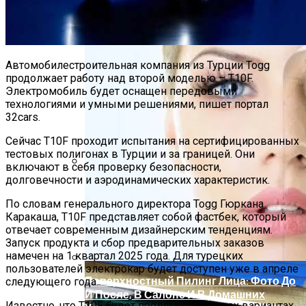
Кожу
Автомобилестроительная компания из Турции Togg
продолжает работу над второй моделью – T10F.
Электромобиль будет оснащен передовыми
технологиями и умными решениями, пишет портал
32cars.
Сейчас T10F проходит испытания на сертифицированных
тестовых полигонах в Турции и за границей. Они
включают в себя проверку безопасности,
долговечности и аэродинамических характеристик.
Современное Строительство Дома
Под Ключ: От Мечты До Реалии
По словам генерального директора Togg Гюркана
Каракаша, T10F представляет собой фастбек, который
отвечает современным дизайнерским тенденциям.
Запуск продукта и сбор предварительных заказов
намечен на 1 квартал 2025 года. Для турецких
пользователей электрокар будет доступен уже в апреле
Поверхностный Пилинг Лица: Фото До
следующего года.
И После, В Салоне И В Домашних
Известно, что T10F будет представлен в трех вариантах