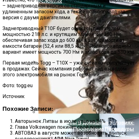
Условиях
– заднеприводная версия со стандартным и
удлиненным запасом хода, а также полноприводная
версия с двумя двигателями.
Заднеприводный T10F будет оснащен двигателем
мощностью 218 л.с. и крутящим моментом 350 Нм,
обеспечивая запас хода до 600 км в зависимости от
емкости батареи (52,4 или 88,5 кВтч). Полноприводный
вариант имеет мощность 700 Нм и запас хода до 530 км.
Первая модель Togg – T10X – уже активно присутствует
в продажах. Сейчас компания работает над выводом
Способы Выпуска Современных
этого электромобиля на рынок Германии.
Сэндвич-Панелей
Фото: togg.eu
Источник
Похожие Записи:
Авторынок Литвы в июле упал на 34%
Пилинг Головы В Домашних Условиях:
Глава Volkswagen покинет свой пост
Подготовка И Проведение Процедуры
АВТОВАЗ в августе может возобновить выпуск
внедорожника LADA Niva Travel