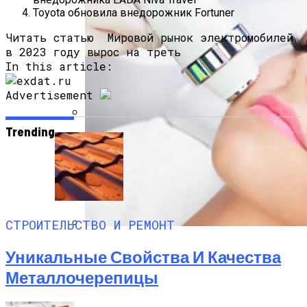
Toyota обновила внедорожник Fortuner
Читать статью
Мировой рынок электромобилей
в 2023 году вырос на треть
In this article:
Advertisement
Trending
Насколько Важно Получение
Разрешения На Реконструкцию?
СТРОИТЕЛЬСТВО И РЕМОНТ
Лазерное Лечение Акне: Отзывы, Фото
Уникальные Свойства И Качества
До И После
Металлочерепицы