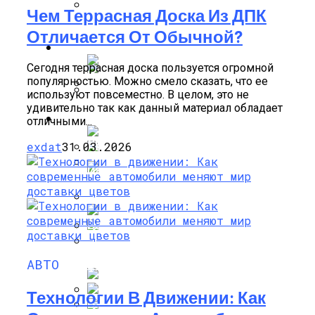
Чем Террасная Доска Из ДПК
Штукатурка Фасада Любой Сложности
Отличается От Обычной?
От Компании «Град»
КРАСОТА И ЗДОРОВЬЕ
Сегодня террасная доска пользуется огромной
популярностью. Можно смело сказать, что ее
используют повсеместно. В целом, это не
удивительно так как данный материал обладает
Что Такое Алюминиевые Фасадные
Пировиноградный Пилинг: Отзывы
АВТО
отличными...
Панели И Их Особенности
Косметологов, Воздействие На Кожу
Лица
exdat
31.03.2026
Искусство Детейлинга: Как Придать
Автомобилю Идеальный Внешний Вид
Современное Строительство Дома
Под Ключ: От Мечты До Реалии
Медидерма Пилинги: Воздействие,
Эффект, Противопоказания И
Способы Применения
Упаковка И Оформление Товаров:
АВТО
Важные Аспекты
Способы Выпуска Современных
Сэндвич-Панелей
Технологии В Движении: Как
Миндальный Пилинг Для Лица: