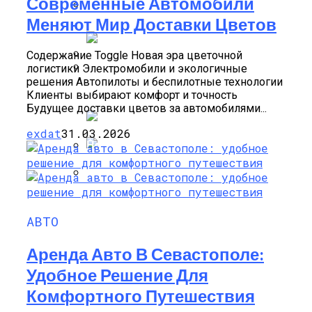
Современные Автомобили
Отзывы И Что Это Такое?
Особенности Газосиликатных Блоков
Меняют Мир Доставки Цветов
Насколько Важно Получение
Разрешения На Реконструкцию?
Содержание Toggle Новая эра цветочной
логистики Электромобили и экологичные
Появились Изображения Интерьера
решения Автопилоты и беспилотные технологии
Лактолан Пилинг Крем Холи Ленд,
Нового Электрокара От Changan И Huawei
Клиенты выбирают комфорт и точность
Применение И Воздействие Препарата
Будущее доставки цветов за автомобилями...
На Кожу
exdat
31.03.2026
В Госдуме Предложили Установить 50%
Скидки На Штрафы За Неоплаченную
Химический Пилинг:
Парковку
Противопоказания И Возможные
АВТО
Негативные Последствия
Аренда Авто В Севастополе:
Удобное Решение Для
Комфортного Путешествия