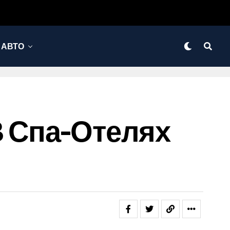
АВТО
В Спа-Отелях