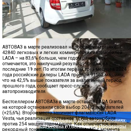
Условиях
АВТОВАЗ в марте реализовал на российском рынке
42840 легковых и легких коммерческих автомобилей
LADA – на 83,6% больше, чем годом ранее. Как
отмечается, это наилучший результат продаж за
последние 11 лет. По итогам первых трех месяцев 2024
года российские дилеры LADA продали 91563 машины,
Современное Строительство Дома
что на 42,5% выше показателя за аналогичный период
Под Ключ: От Мечты До Реалии
прошлого года, сообщает пресс-служба
автопроизводителя.
Бестселлером АВТОВАЗа в марте остается LADA Granta,
на которой остановили свой выбор 20412 покупателей
(+25,6%). Второе место занимает флагманская LADA
Vesta, чья реализация составила 11703 автомобиля
Пилинг Головы В Домашних Условиях:
против 254 машин годом ранее. Как отмечается, это
Подготовка И Проведение Процедуры
рекордный показатель для LADA Vesta NG с момента