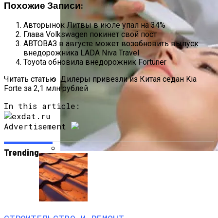
Похожие Записи:
Авторынок Литвы в июле упал на 34%
Глава Volkswagen покинет свой пост
АВТОВАЗ в августе может возобновить выпуск
внедорожника LADA Niva Travel
Toyota обновила внедорожник Fortuner
Читать статью
Дилеры привезли из Китая седан Kia
Forte за 2,1 млн рублей
Насколько Важно Получение
In this article:
Разрешения На Реконструкцию?
Advertisement
Trending
Ультразвуковая Чистка Лица:
Противопоказания И Отзывы О
Процедуре