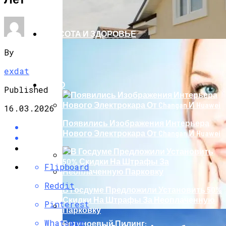
КРАСОТА И ЗДОРОВЬЕ
By
exdat
АВТО
Published
16.03.2026
Появились Изображения Интерьера
Нового Электрокара От Changan И Huawei
Flipboard
Штукатурка Фасада Любой Сложности
От Компании «Град»
Reddit
В Госдуме Предложили Установить 50%
Скидки На Штрафы За Неоплаченную
Pinterest
Парковку
Whatsapp
Ретиноевый Пилинг: