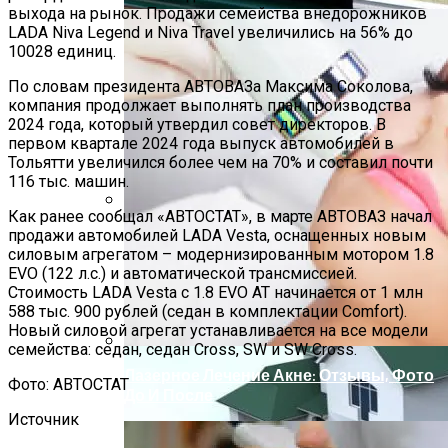
выхода на рынок. Продажи семейства внедорожников
LADA Niva Legend и Niva Travel увеличились на 56% до
10028 единиц.
По словам президента АВТОВАЗа Максима Соколова,
компания продолжает выполнять план производства
2024 года, который утвердил совет директоров. В
первом квартале 2024 года выпуск автомобилей в
Тольятти увеличился более чем на 70% и составил почти
116 тыс. машин.
Как ранее сообщал «АВТОСТАТ», в марте АВТОВАЗ начал
Способы Выпуска Современных
продажи автомобилей LADA Vesta, оснащенных новым
Сэндвич-Панелей
силовым агрегатом – модернизированным мотором 1.8
EVO (122 л.с.) и автоматической трансмиссией.
Стоимость LADA Vesta с 1.8 EVO АТ начинается от 1 млн
588 тыс. 900 рублей (седан в комплектации Comfort).
Новый силовой агрегат устанавливается на все модели
семейства: седан, седан Cross, SW и SW Cross.
Лазерное Лечение Акне: Отзывы, Фото
Фото: АВТОСТАТ
До И После
Источник