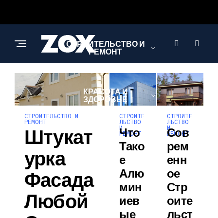
СТРОИТЕЛЬСТВО И
РЕМОНТ
КРАСОТА И
ЗДОРОВЬЕ
СТРОИТЕ
СТРОИТЕ
СТРОИТЕЛЬСТВО И
ЛЬСТВО
ЛЬСТВО
РЕМОНТ
И
И
Штукат
Что
Сов
РЕМОНТ
РЕМОНТ
АВТО
Тако
Рем
Урка
Е
Енн
Алю
Ое
Фасада
Мин
Стр
Любой
Иев
Оите
Ые
Льст