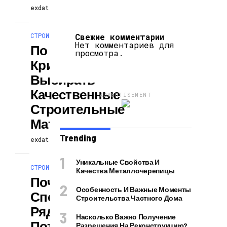
exdat
22.04.2026
СТРОИТЕЛЬСТВО И РЕМОНТ
Свежие комментарии
Нет комментариев для
По Каким
просмотра.
Критериям
Выбирать
Качественные
ADVERTISEMENT
Строительные
Материалы?
Trending
exdat
22.04.2026
Уникальные Свойства И
СТРОИТЕЛЬСТВО И РЕМОНТ
Качества Металлочерепицы
Почему
Особенность И Важные Моменты
Специалисты И
Строительства Частного Дома
Рядовые
Насколько Важно Получение
Потребители
Разрешения На Реконструкцию?