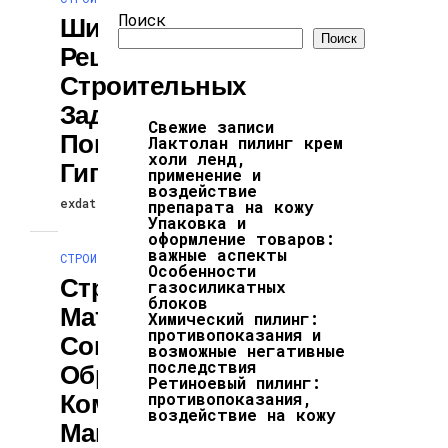
Поиск
Широкий Спектр
Поиск
Решаемых
Строительных
Задач С
Свежие записи
Помощью
Лактолан пилинг крем
холи ленд,
Гипсокартона
применение и
воздействие
exdat
22.04.2026
препарата на кожу
Упаковка и
оформление товаров:
важные аспекты
СТРОИТЕЛЬСТВО И РЕМОНТ
Особенности
Строительные
газосиликатных
блоков
Материалы
Химический пилинг:
противопоказания и
Современного
возможные негативные
последствия
Образца От
Ретиноевый пилинг:
Компании ИП
противопоказания,
воздействие на кожу
Максимов