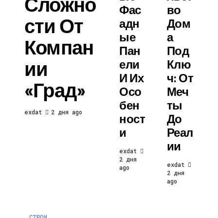
Сложно
Фас
Во
Сти От
Адн
Дом
Ые
А
Компан
Пан
Под
Ии
Ели
Клю
И Их
Ч: От
«Град»
Осо
Меч
Бен
Ты
exdat
2 дня ago
Ност
До
И
Реал
Ии
exdat
2 дня
exdat
ago
2 дня
ago
СТРОИТЕЛЬСТВО И РЕМОНТ