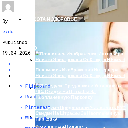
КРАСОТА И ЗДОРОВЬЕ
By
exdat
Published
АВТО
19.04.2026
Появились Изображения Интерьера
Нового Электрокара От Changan И Huawei
Flipboard
Reddit
Штукатурка Фасада Любой Сложности
От Компании «Град»
Pinterest
В Госдуме Предложили Установить 50%
Скидки На Штрафы За Неоплаченную
Whatsapp
Парковку
Ретиноевый Пилинг: