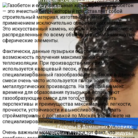
Газобетон
Условиях
— это ячеистый бетон, который представляет собой
строительный материал, изготавливаемый с
применением исключительно современных методик.
Это искусственный камень, который имеет равномерно
распределенные по всему объему материала замкнутые
сферические элементы.
Фактически, данные пузырьки обеспечивают
возможность получения максимальной степени
теплоизоляции. При производстве материала
используется кварцевый песок, а также
специализированный газообразователь. Также в данной
смеси очень часто используется гипс и зола, шлаки
Современное Строительство Дома
металлургических производств. На текущий момент
Под Ключ: От Мечты До Реалии
времени для образования пузырьков используют
газообразующие смеси для того, чтобы получить
перспективы и преимущества максимальной легкости,
прочности, устойчивости и выносливости. Заказать
стройматериалы с доставкой по Москве вы можете на
специализированном интернет ресурсе.
Пилинг Головы В Домашних Условиях:
Очень важным моментом является тот факт, что
Подготовка И Проведение Процедуры