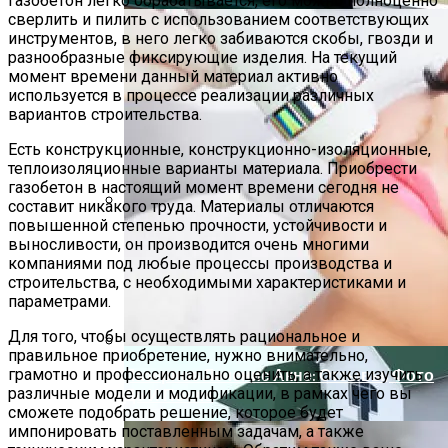
газобетон легко обрабатывается, его можно полноценно
сверлить и пилить с использованием соответствующих
инструментов, в него легко забиваются скобы, гвозди и
разнообразные фиксирующие изделия. На текущий
момент времени данный материал активно
используется в процессе реализации различных
вариантов строительства.
Есть конструкционные, конструкционно-изоляционные,
теплоизоляционные варианты материала. Приобрести
газобетон в настоящий момент времени сегодня не
составит никакого труда. Материалы отличаются
повышенной степенью прочности, устойчивости и
Способы Выпуска Современных
выносливости, он производится очень многими
Сэндвич-Панелей
компаниями под любые процессы производства и
строительства, с необходимыми характеристиками и
параметрами.
Для того, чтобы осуществлять рациональное и
правильное приобретение, нужно внимательно,
грамотно и профессионально оценить, а также изучить
Лазерное Лечение Акне: Отзывы, Фото
различные модели и модификации, в рамках чего вы
До И После
сможете подобрать решение, которое будет
импонировать поставленным задачам, а также