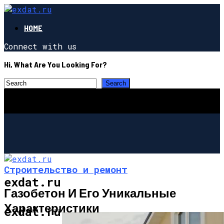
HOME
Connect with us
Hi, What Are You Looking For?
Строительство и ремонт
exdat.ru
Газобетон И Его Уникальные
Характеристики
СТРОИТЕЛЬСТВО И РЕМОНТ
exdat.ru