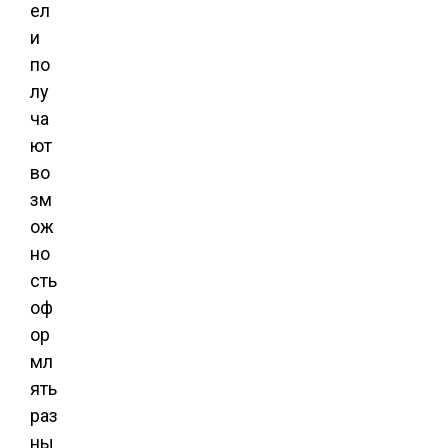
ел
и
по
лу
ча
ют
во
зм
ож
но
сть
оф
ор
мл
ять
раз
ны