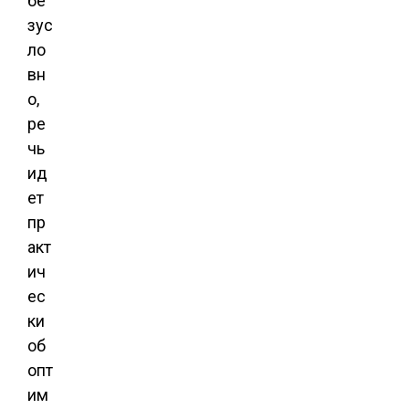
бе
зус
ло
вн
о,
ре
чь
ид
ет
пр
акт
ич
ес
ки
об
опт
им