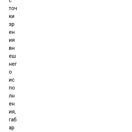
с
точ
ки
зр
ен
ия
вн
еш
нег
о
ис
по
лн
ен
ия,
габ
ар