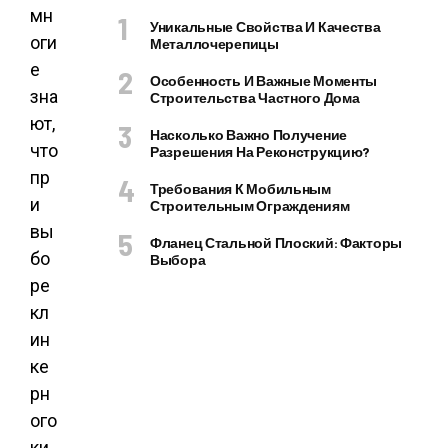
мн
Уникальные Свойства И Качества
оги
Металлочерепицы
е
Особенность И Важные Моменты
зна
Строительства Частного Дома
ют,
Насколько Важно Получение
что
Разрешения На Реконструкцию?
пр
Требования К Мобильным
и
Строительным Ограждениям
вы
Фланец Стальной Плоский: Факторы
бо
Выбора
ре
кл
ин
ке
рн
ого
ки