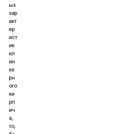
ых
хар
акт
ер
ист
ик
кл
ин
ке
рн
ого
ки
рп
ич
а,
то,