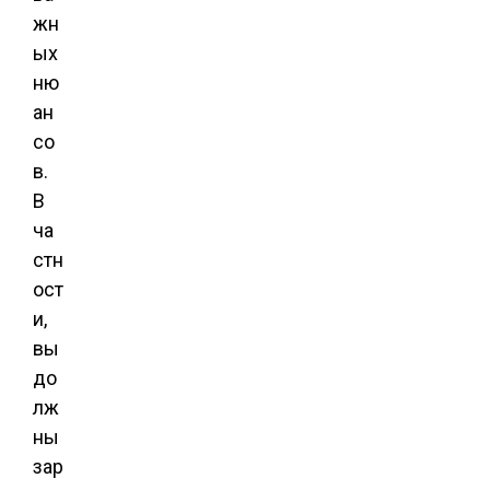
жн
ых
ню
ан
со
в.
В
ча
стн
ост
и,
вы
до
лж
ны
зар