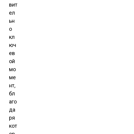
вит
ел
ьн
о
кл
юч
ев
ой
мо
ме
нт,
бл
аго
да
ря
кот
ор