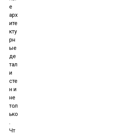
е
арх
ите
кту
рн
ые
де
тал
и
сте
н и
не
тол
ько
.
Чт