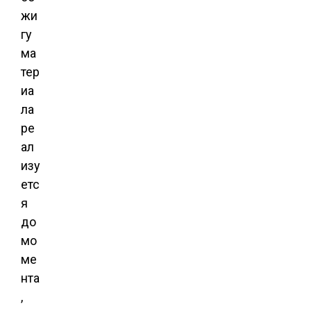
жи
гу
ма
тер
иа
ла
ре
ал
изу
етс
я
до
мо
ме
нта
,