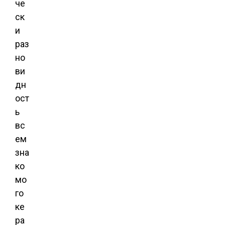
че
ск
и
раз
но
ви
дн
ост
ь
вс
ем
зна
ко
мо
го
ке
ра