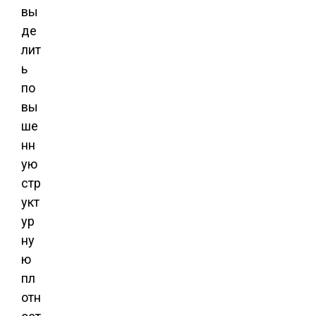
вы
де
лит
ь
по
вы
ше
нн
ую
стр
укт
ур
ну
ю
пл
отн