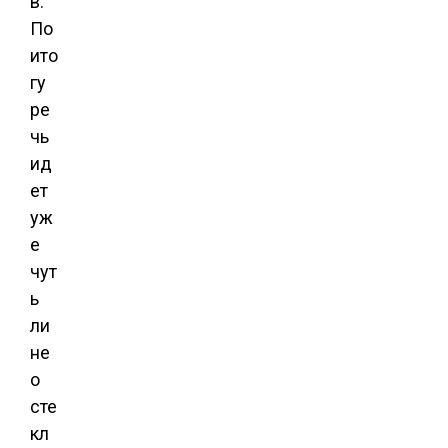
в.
По
ито
гу
ре
чь
ид
ет
уж
е
чут
ь
ли
не
о
сте
кл