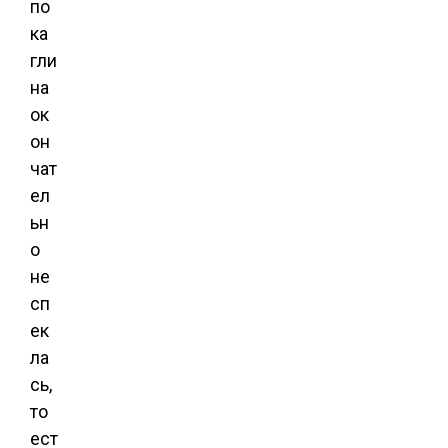
по
ка
гли
на
ок
он
чат
ел
ьн
о
не
сп
ек
ла
сь,
то
ест