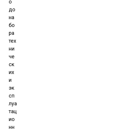
о
до
на
бо
ра
тех
ни
че
ск
их
и
эк
сп
луа
тац
ио
нн