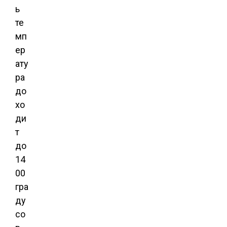
ь
те
мп
ер
ату
ра
до
хо
ди
т
до
14
00
гра
ду
со