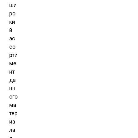
ши
ро
ки
й
ас
со
рти
ме
нт
да
нн
ого
ма
тер
иа
ла