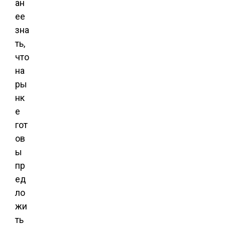
ан
ее
зна
ть,
что
на
ры
нк
е
гот
ов
ы
пр
ед
ло
жи
ть