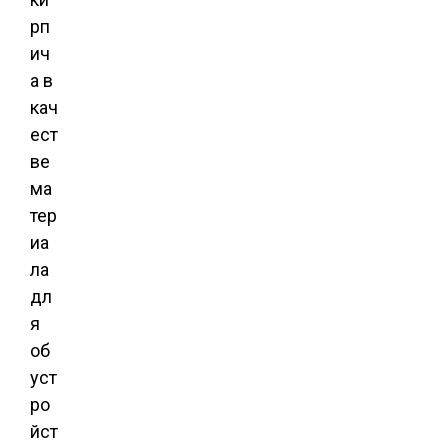
рп
ич
а в
кач
ест
ве
ма
тер
иа
ла
дл
я
об
уст
ро
йст