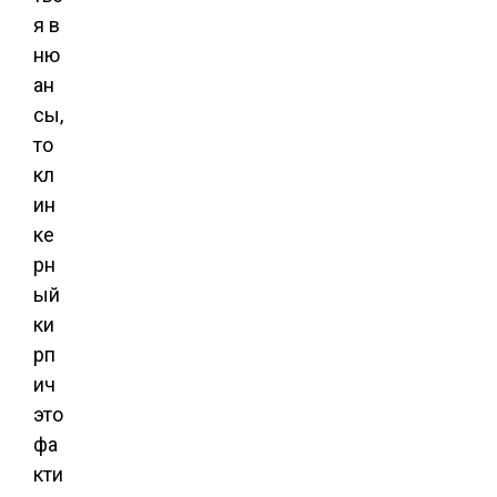
я в
ню
ан
сы,
то
кл
ин
ке
рн
ый
ки
рп
ич
это
фа
кти