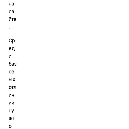
на
са
йте
.
Ср
ед
и
баз
ов
ых
отл
ич
ий
ну
жн
о