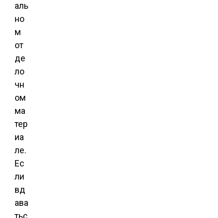
аль
но
м
от
де
ло
чн
ом
ма
тер
иа
ле.
Ес
ли
вд
ава
тьс