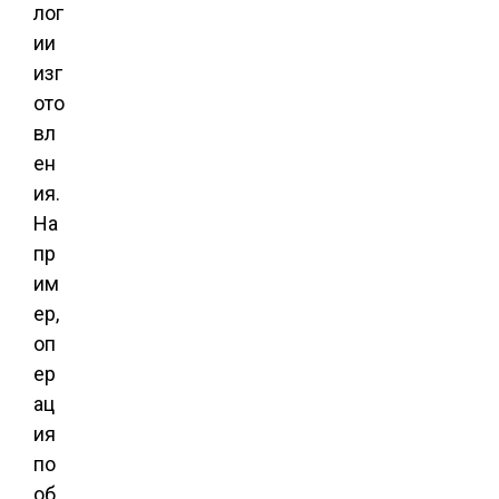
лог
ии
изг
ото
вл
ен
ия.
На
пр
им
ер,
оп
ер
ац
ия
по
об