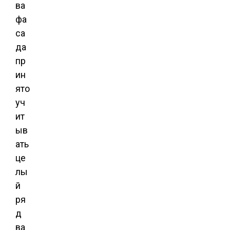
ва
фа
са
да
пр
ин
ято
уч
ит
ыв
ать
це
лы
й
ря
д
ва