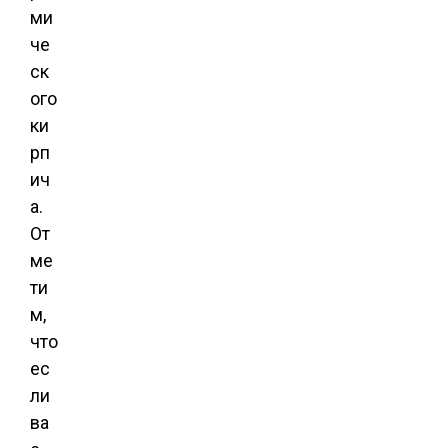
ми
че
ск
ого
ки
рп
ич
а.
От
ме
ти
м,
что
ес
ли
ва