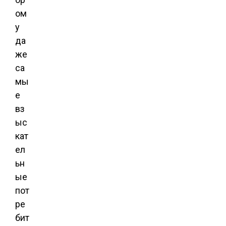
ом
у
да
же
са
мы
е
вз
ыс
кат
ел
ьн
ые
пот
ре
бит