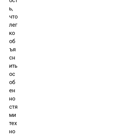
ост
ь,
что
лег
ко
об
ъя
сн
ить
ос
об
ен
но
стя
ми
тех
но