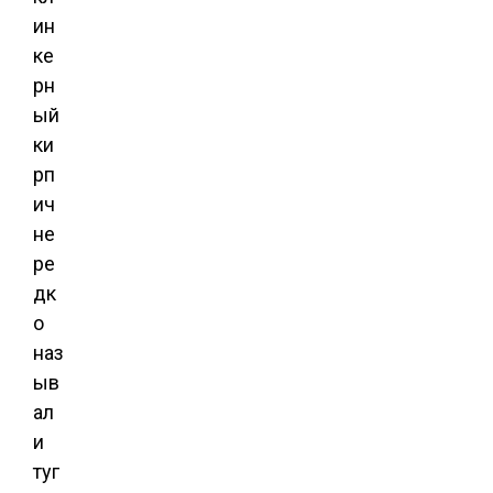
ин
ке
рн
ый
ки
рп
ич
не
ре
дк
о
наз
ыв
ал
и
туг