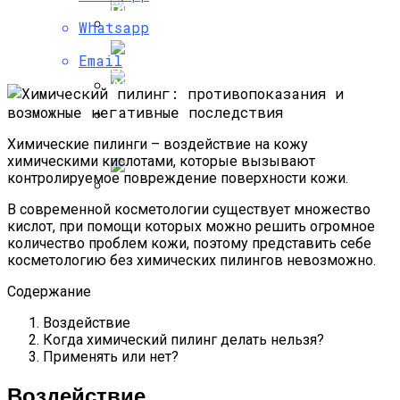
Пировиноградный Пилинг: Отзывы
Firefly Для Европы
Whatsapp
Косметологов, Воздействие На Кожу
Лица
Современное Строительство Дома
Email
Под Ключ: От Мечты До Реалии
Аренда Автомобиля С Выкупом, Новая
Перспектива Для Автолюбителей
Химические пилинги – воздействие на кожу
Медидерма Пилинги: Воздействие,
химическими кислотами, которые вызывают
Эффект, Противопоказания И
контролируемое повреждение поверхности кожи.
Способы Применения
В современной косметологии существует множество
Искусство Детейлинга: Как Придать
кислот, при помощи которых можно решить огромное
Автомобилю Идеальный Внешний Вид
количество проблем кожи, поэтому представить себе
косметологию без химических пилингов невозможно.
Содержание
Воздействие
Когда химический пилинг делать нельзя?
Применять или нет?
Воздействие