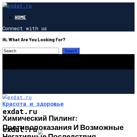
HOME
Connect with us
Hi, What Are You Looking For?
Красота и здоровье
exdat.ru
Химический Пилинг:
Противопоказания И Возможные
СТРОИТЕЛЬСТВО И РЕМОНТ
exdat.ru
Негативные Последствия