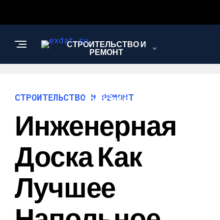
СТРОИТЕЛЬСТВО И
РЕМОНТ
КРАСОТА И
СТРОИТЕЛЬСТВО И РЕМОНТ
ЗДОРОВЬЕ
Инженерная
АВТО
Доска Как
Лучшее
Напольное