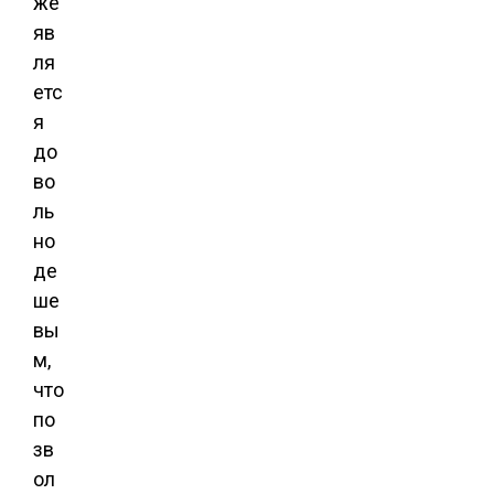
же
яв
ля
етс
я
до
во
ль
но
де
ше
вы
м,
что
по
зв
ол