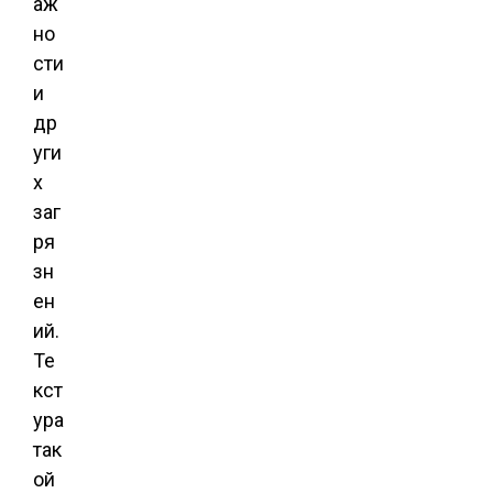
аж
но
сти
и
др
уги
х
заг
ря
зн
ен
ий.
Те
кст
ура
так
ой