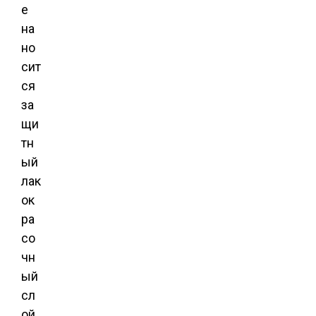
е
на
но
сит
ся
за
щи
тн
ый
лак
ок
ра
со
чн
ый
сл
ой.