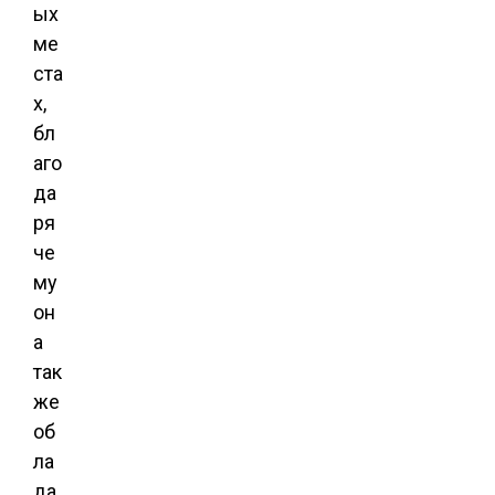
ых
ме
ста
х,
бл
аго
да
ря
че
му
он
а
так
же
об
ла
да