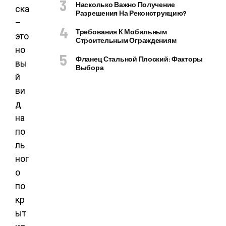
Насколько Важно Получение
ска
Разрешения На Реконструкцию?
–
Требования К Мобильным
это
Строительным Ограждениям
но
Фланец Стальной Плоский: Факторы
вы
Выбора
й
ви
д
на
по
ль
ног
о
по
кр
ыт