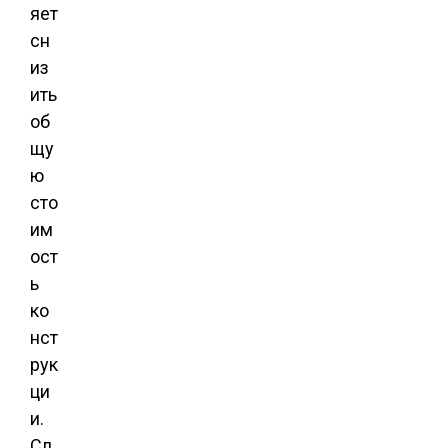
яет
сн
из
ить
об
щу
ю
сто
им
ост
ь
ко
нст
рук
ци
и.
Сл