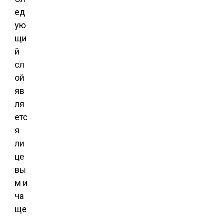
ед
ую
щи
й
сл
ой
яв
ля
етс
я
ли
це
вы
м и
ча
ще