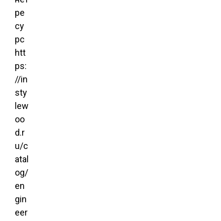
ре
су
рс
htt
ps:
//in
sty
lew
oo
d.r
u/c
atal
og/
en
gin
eer