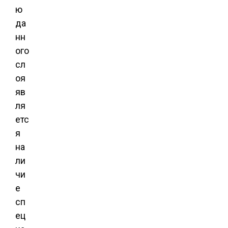
ю
да
нн
ого
сл
оя
яв
ля
етс
я
на
ли
чи
е
сп
ец