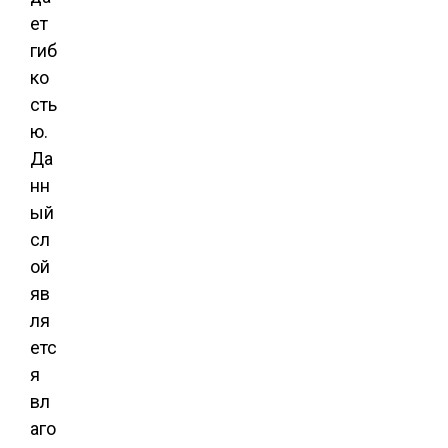
ет
гиб
ко
сть
ю.
Да
нн
ый
сл
ой
яв
ля
етс
я
вл
аго