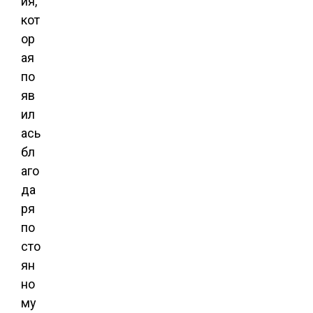
ия,
кот
ор
ая
по
яв
ил
ась
бл
аго
да
ря
по
сто
ян
но
му