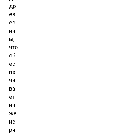
др
ев
ес
ин
ы,
что
об
ес
пе
чи
ва
ет
ин
же
не
рн