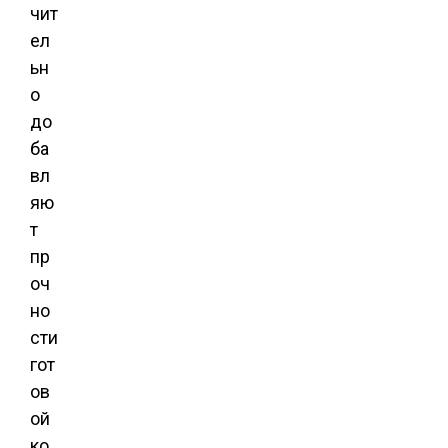
чит
ел
ьн
о
до
ба
вл
яю
т
пр
оч
но
сти
гот
ов
ой
ко