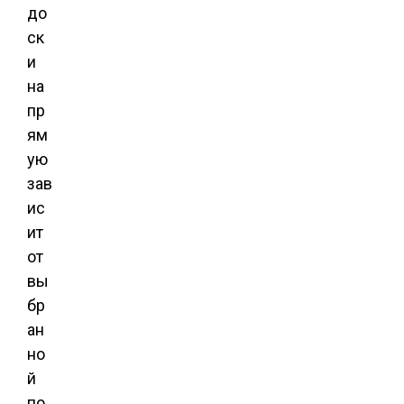
до
ск
и
на
пр
ям
ую
зав
ис
ит
от
вы
бр
ан
но
й
по