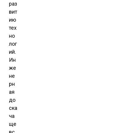
раз
вит
ию
тех
но
лог
ий.
Ин
же
не
рн
ая
до
ска
ча
ще
вс