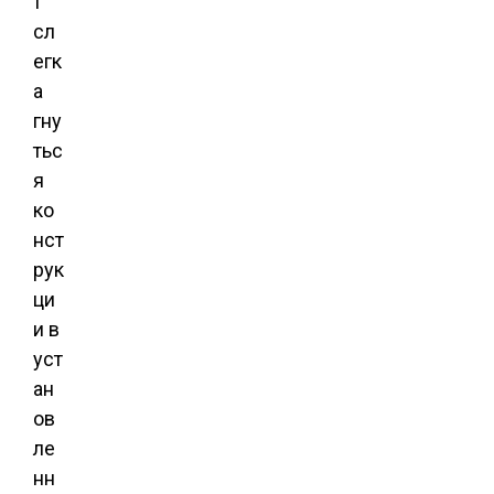
т
сл
егк
а
гну
тьс
я
ко
нст
рук
ци
и в
уст
ан
ов
ле
нн