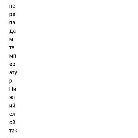
пе
ре
па
да
м
те
мп
ер
ату
р.
Ни
жн
ий
сл
ой
так