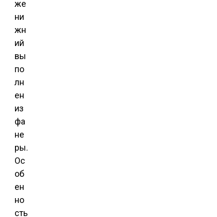
же
ни
жн
ий
вы
по
лн
ен
из
фа
не
ры.
Ос
об
ен
но
сть