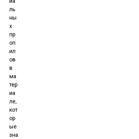
иа
ль
ны
х
пр
оп
ил
ов
в
ма
тер
иа
ле,
кот
ор
ые
зна