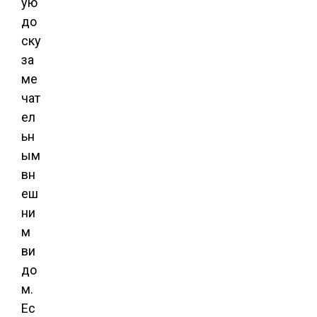
ую
до
ску
за
ме
чат
ел
ьн
ым
вн
еш
ни
м
ви
до
м.
Ес