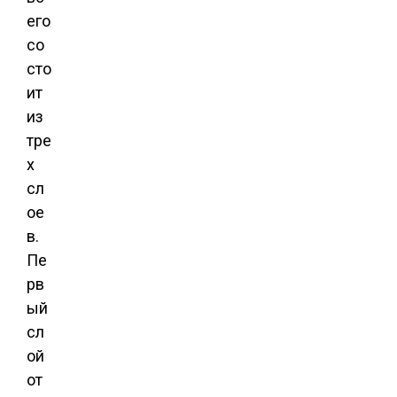
его
со
сто
ит
из
тре
х
сл
ое
в.
Пе
рв
ый
сл
ой
от