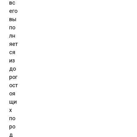
вс
его
вы
по
лн
яет
ся
из
до
рог
ост
оя
щи
х
по
ро
д