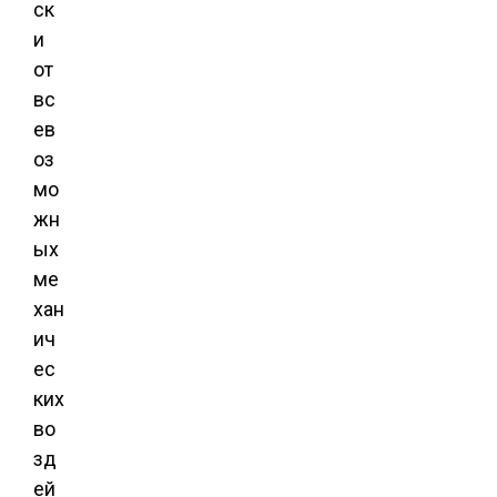
ск
и
от
вс
ев
оз
мо
жн
ых
ме
хан
ич
ес
ких
во
зд
ей