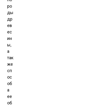
ро
ды
др
ев
ес
ин
ы,
а
так
же
сп
ос
об
а
ее
об