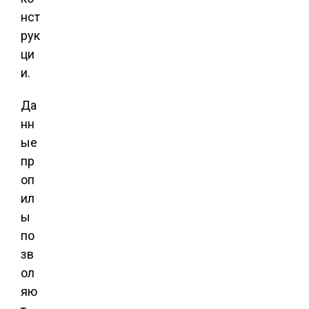
нст
рук
ци
и.
Да
нн
ые
пр
оп
ил
ы
по
зв
ол
яю