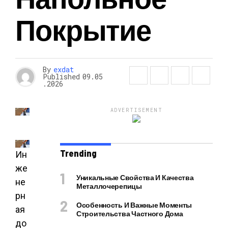
Покрытие
By
exdat
Published
09.05
.2026
ADVERTISEMENT
Trending
Ин
же
Уникальные Свойства И Качества
не
Металлочерепицы
рн
Особенность И Важные Моменты
ая
Строительства Частного Дома
до