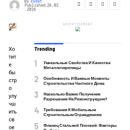
By
exdat
Published
26.02
.2026
ADVERTISEMENT
Trending
Хо
тит
Уникальные Свойства И Качества
е
Металлочерепицы
бы
Особенность И Важные Моменты
стр
Строительства Частного Дома
о
Насколько Важно Получение
улу
Разрешения На Реконструкцию?
чш
Требования К Мобильным
ить
Строительным Ограждениям
св
Фланец Стальной Плоский: Факторы
ое