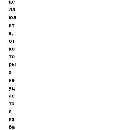
це
лл
юл
ит
а,
от
ко
то
ры
х
не
уд
ае
тс
я
из
ба