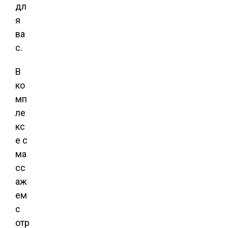
дл
я
ва
с.
В
ко
мп
ле
кс
е с
ма
сс
аж
ем
с
отр