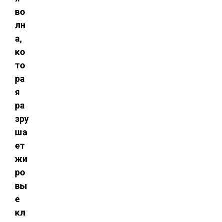
во
лн
а,
ко
то
ра
я
ра
зру
ша
ет
жи
ро
вы
е
кл