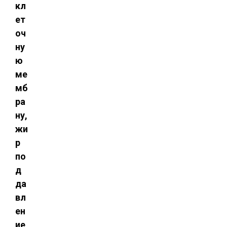
кл
ет
оч
ну
ю
ме
мб
ра
ну,
жи
р
по
д
да
вл
ен
ие