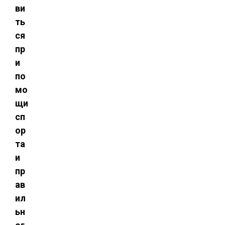
ви
ть
ся
пр
и
по
мо
щи
сп
ор
та
и
пр
ав
ил
ьн