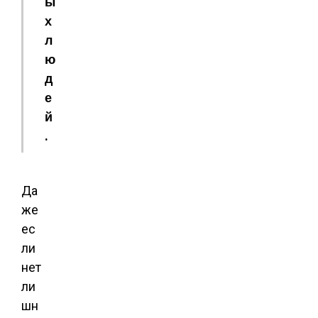
ы
х
л
ю
д
е
й
.
Да
же
ес
ли
нет
ли
шн