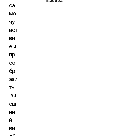
Выбора
са
мо
чу
вст
ви
е и
пр
ео
бр
ази
ть
вн
еш
ни
й
ви