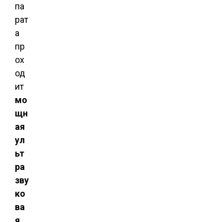
па
рат
а
пр
ох
од
ит
мо
щн
ая
ул
ьт
ра
зву
ко
ва
я