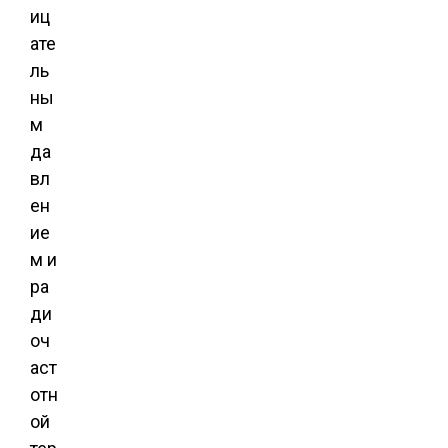
иц
ате
ль
ны
м
да
вл
ен
ие
м и
ра
ди
оч
аст
отн
ой