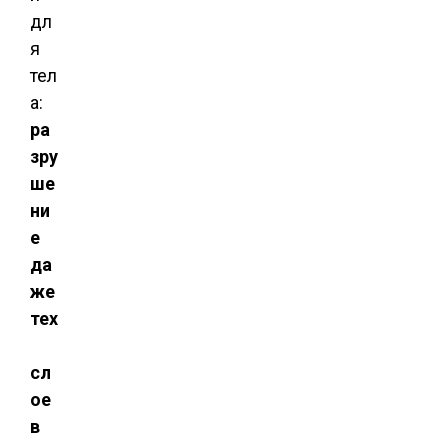
дл
я
тел
а:
ра
зру
ше
ни
е
да
же
тех
сл
ое
в