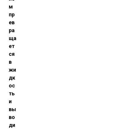
м
пр
ев
ра
ща
ет
ся
в
жи
дк
ос
ть
и
вы
во
ди