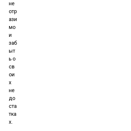
не
отр
ази
мо
и
заб
ыт
ь о
св
ои
х
не
до
ста
тка
х.