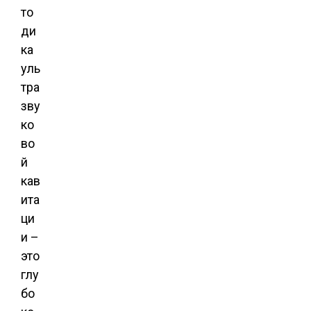
то
ди
ка
уль
тра
зву
ко
во
й
кав
ита
ци
и –
это
глу
бо