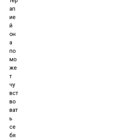
тер
ап
ие
й
он
а
по
мо
же
т
чу
вст
во
ват
ь
се
бя