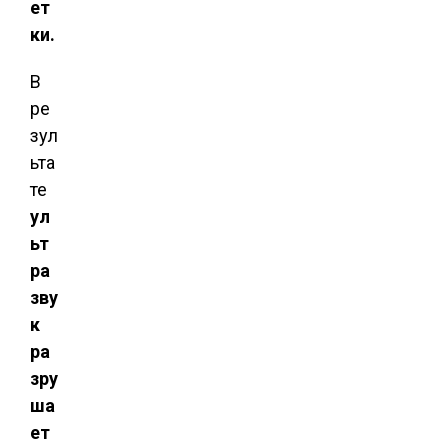
ет
ки.
В
ре
зул
ьта
те
ул
ьт
ра
зву
к
ра
зру
ша
ет