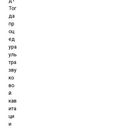
д?
Тог
да
пр
оц
ед
ура
уль
тра
зву
ко
во
й
кав
ита
ци
и