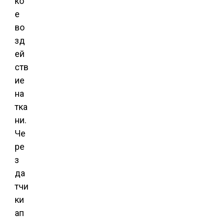
ко
е
во
зд
ей
ств
ие
на
тка
ни.
Че
ре
з
да
тчи
ки
ап