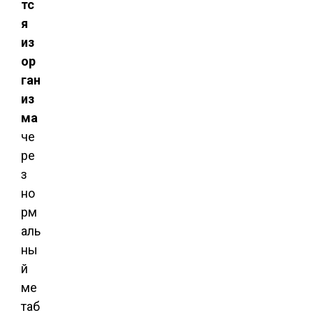
тс
я
из
ор
ган
из
ма
че
ре
з
но
рм
аль
ны
й
ме
таб