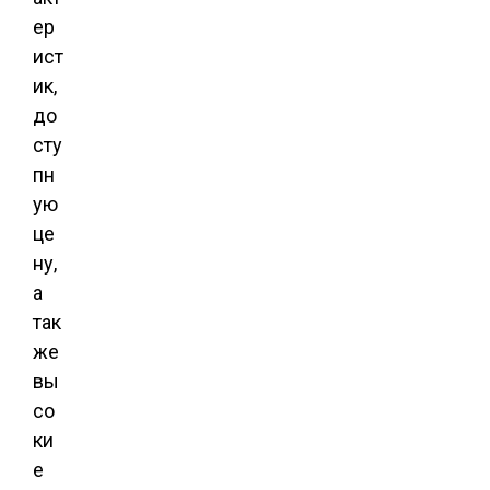
ер
ист
ик,
до
сту
пн
ую
це
ну,
а
так
же
вы
со
ки
е