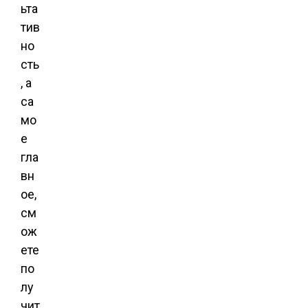
ьта
тив
но
сть
, а
са
мо
е
гла
вн
ое,
см
ож
ете
по
лу
чит