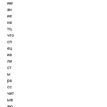
им
ан
ие
на
то,
что
сп
ец
иа
ли
ст
ы
ра
сс
чит
ыв
аю