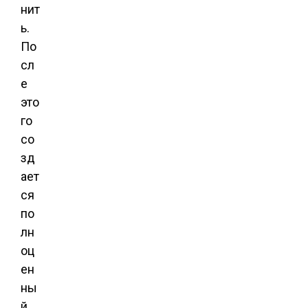
нит
ь.
По
сл
е
это
го
со
зд
ает
ся
по
лн
оц
ен
ны
й