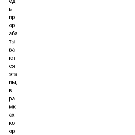
ед
ь
пр
ор
аба
ты
ва
ют
ся
эта
пы,
в
ра
мк
ах
кот
ор