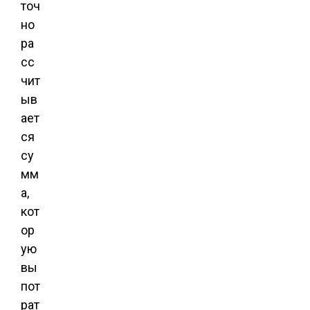
точ
но
ра
сс
чит
ыв
ает
ся
су
мм
а,
кот
ор
ую
вы
пот
рат