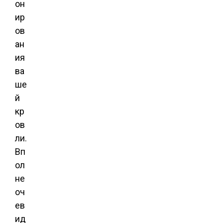
он
ир
ов
ан
ия
ва
ше
й
кр
ов
ли.
Вп
ол
не
оч
ев
ид