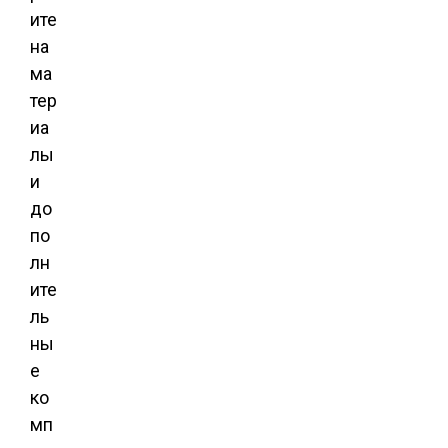
ите
на
ма
тер
иа
лы
и
до
по
лн
ите
ль
ны
е
ко
мп