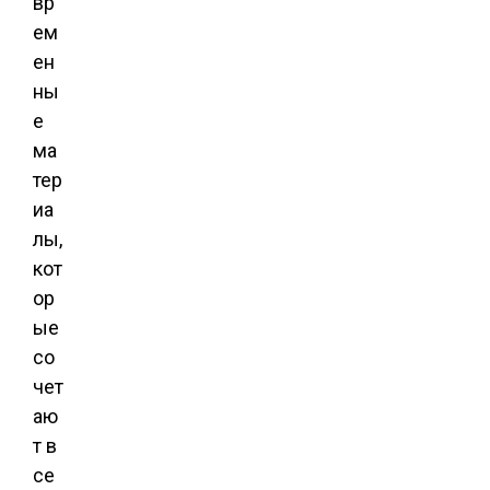
вр
ем
ен
ны
е
ма
тер
иа
лы,
кот
ор
ые
со
чет
аю
т в
се