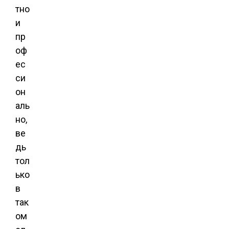
тно
и
пр
оф
ес
си
он
аль
но,
ве
дь
тол
ько
в
так
ом