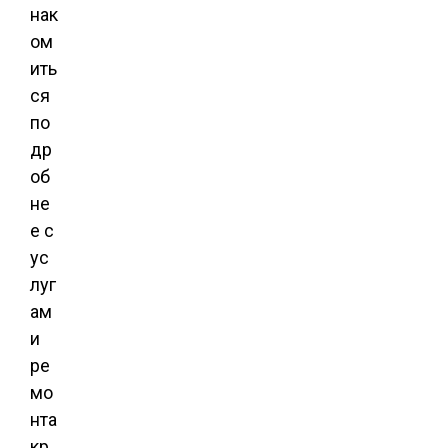
нак
ом
ить
ся
по
др
об
не
е с
ус
луг
ам
и
ре
мо
нта
кр