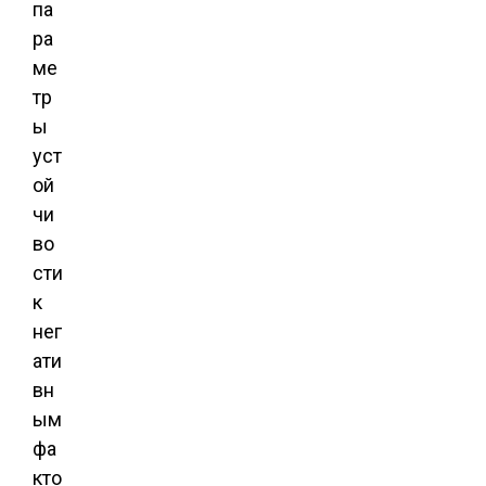
па
ра
ме
тр
ы
уст
ой
чи
во
сти
к
нег
ати
вн
ым
фа
кто