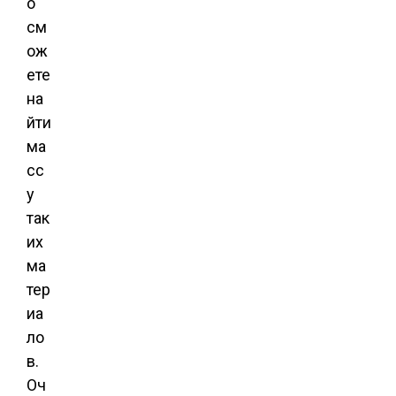
о
см
ож
ете
на
йти
ма
сс
у
так
их
ма
тер
иа
ло
в.
Оч