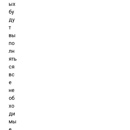
ых
бу
ду
т
вы
по
лн
ять
ся
вс
е
не
об
хо
ди
мы
е