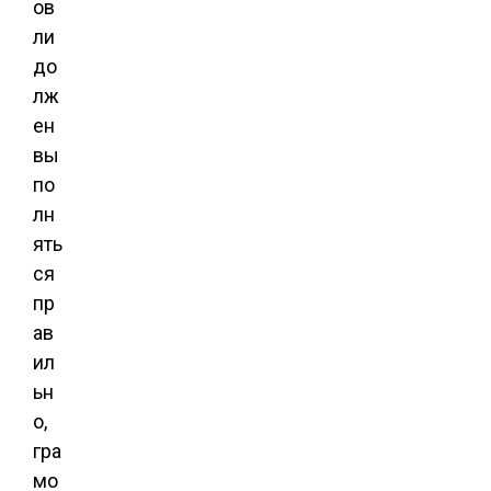
ов
ли
до
лж
ен
вы
по
лн
ять
ся
пр
ав
ил
ьн
о,
гра
мо