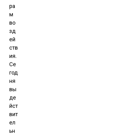
ра
м
во
зд
ей
ств
ия.
Се
год
ня
вы
де
йст
вит
ел
ьн