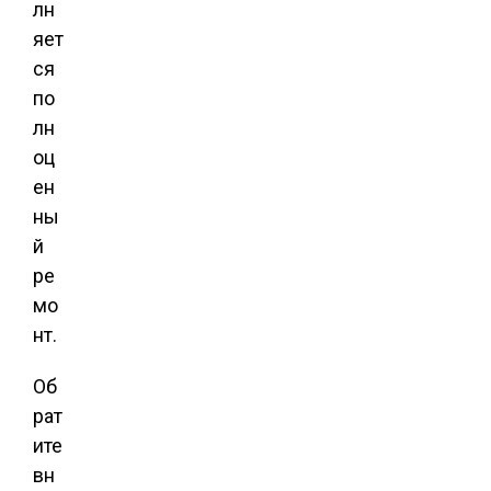
лн
яет
ся
по
лн
оц
ен
ны
й
ре
мо
нт.
Об
рат
ите
вн