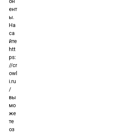
он
ент
ы.
На
са
йте
htt
ps:
//cr
owl
i.ru
/
вы
мо
же
те
оз