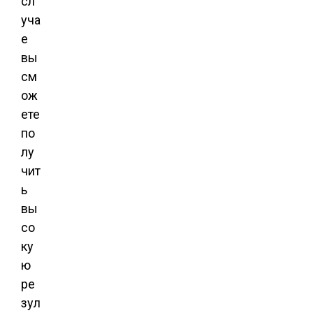
сл
уча
е
вы
см
ож
ете
по
лу
чит
ь
вы
со
ку
ю
ре
зул