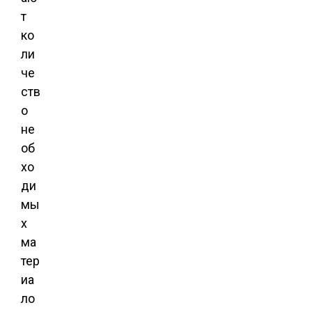
т
ко
ли
че
ств
о
не
об
хо
ди
мы
х
ма
тер
иа
ло