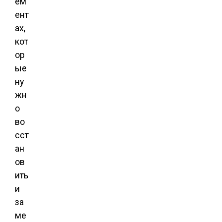
ем
ент
ах,
кот
ор
ые
ну
жн
о
во
сст
ан
ов
ить
и
за
ме