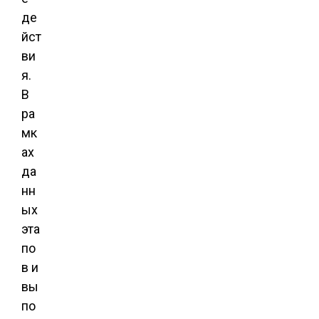
де
йст
ви
я.
В
ра
мк
ах
да
нн
ых
эта
по
в и
вы
по