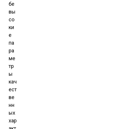
бе
вы
со
ки
е
па
ра
ме
тр
ы
кач
ест
ве
нн
ых
хар
акт