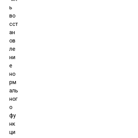
ь
во
сст
ан
ов
ле
ни
е
но
рм
аль
ног
о
фу
нк
ци