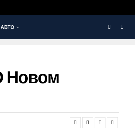
АВТО
О Новом