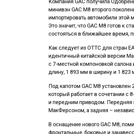
Компания GAC получила Одобрени
минивэн GAC M8 второго поколен
импортировать автомобили этой м
Это значит, что GAC M8 готов к с
состояться в ближайшее время, п
Как следует из ОТТС для стран Е
идентичный китайской версии Mas
с 7-местной компоновкой салона 
длину, 1 893 мм в ширину и 1 823
Под капотом GAC M8 установлен 2
который работает в сочетании с 
и передним приводом. Передняя
МакФерсоном, а задняя – незави
В оснащение нового GAC M8, поми
фронтальные, боковые и занавесо