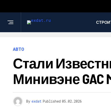
СТРОИ
АВТО
Стали Извест
Минивэне GAC 
By
exdat
Published
05.02.2026