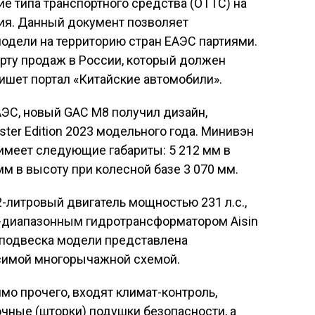
е типа транспортного средства (ОТТС) на
ия. Данный документ позволяет
одели на территорию стран ЕАЭС партиями.
тарту продаж в России, который должен
ишет портал «Китайские автомобили».
АЭС, новый GAC M8 получил дизайн,
ter Edition 2023 модельного года. Минивэн
имеет следующие габариты: 5 212 мм в
 мм в высоту при колесной базе 3 070 мм.
-литровый двигатель мощностью 231 л.с.,
8-диапазонным гидротрансформатором Aisin
 подвеска модели представлена
симой многорычажной схемой.
мо прочего, входят климат-контроль,
чные (шторки) подушки безопасности, а