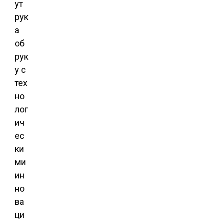
ут
рук
а
об
рук
у с
тех
но
лог
ич
ес
ки
ми
ин
но
ва
ци