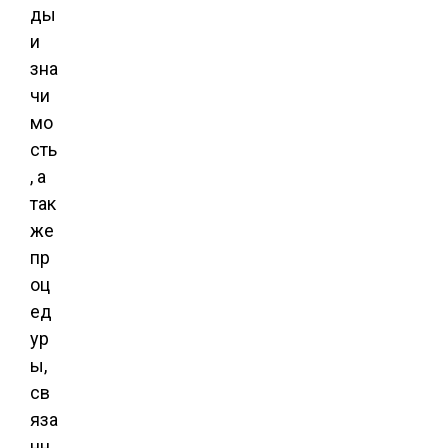
ды
и
зна
чи
мо
сть
, а
так
же
пр
оц
ед
ур
ы,
св
яза
нн