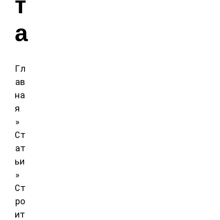
т
а
Гл
ав
на
я
»
Ст
ат
ьи
»
Ст
ро
ит