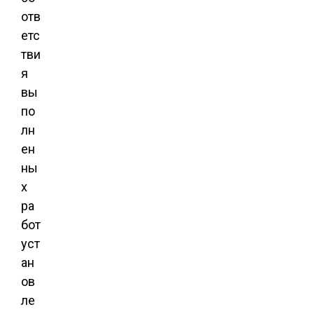
отв
етс
тви
я
вы
по
лн
ен
ны
х
ра
бот
уст
ан
ов
ле