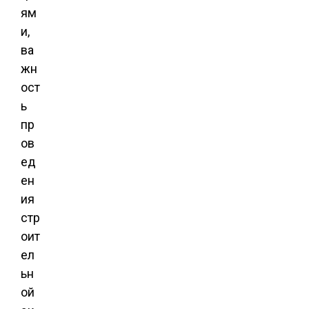
ям
и,
ва
жн
ост
ь
пр
ов
ед
ен
ия
стр
оит
ел
ьн
ой