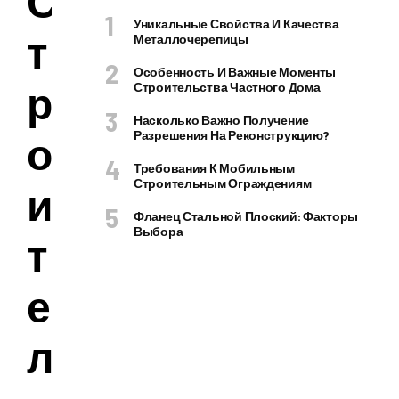
С
Уникальные Свойства И Качества
т
Металлочерепицы
Особенность И Важные Моменты
р
Строительства Частного Дома
Насколько Важно Получение
о
Разрешения На Реконструкцию?
Требования К Мобильным
Строительным Ограждениям
и
Фланец Стальной Плоский: Факторы
Выбора
т
е
л