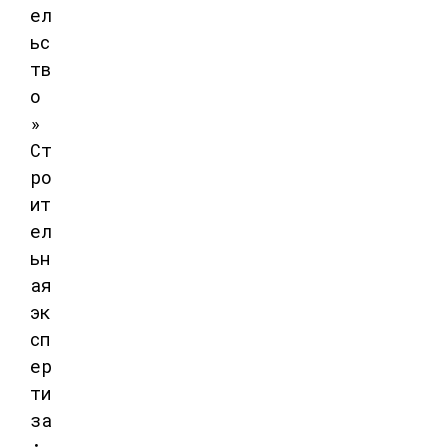
ел
ьс
тв
о
»
Ст
ро
ит
ел
ьн
ая
эк
сп
ер
ти
за
: