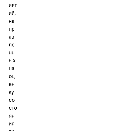
ият
ий,
на
пр
ав
ле
нн
ых
на
оц
ен
ку
со
сто
ян
ия