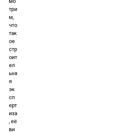
мо
три
м,
что
так
ое
стр
оит
ел
ьна
я
эк
сп
ерт
иза
, её
ви