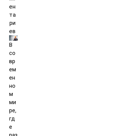
ен
та
ри
ев
В
со
вр
ем
ен
но
м
ми
ре,
гд
е
раз