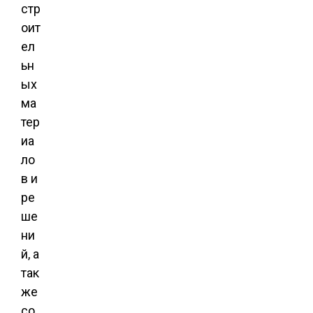
стр
оит
ел
ьн
ых
ма
тер
иа
ло
в и
ре
ше
ни
й, а
так
же
со