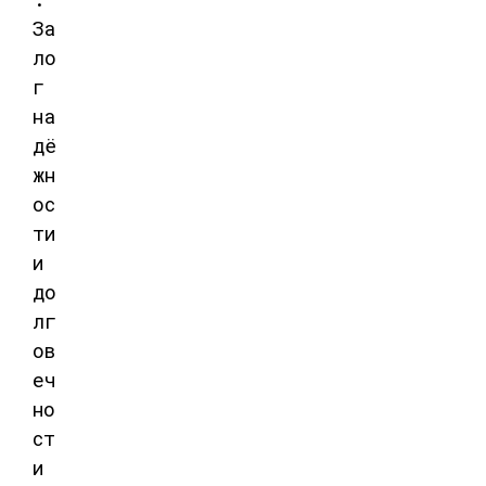
За
ло
г
на
дё
жн
ос
ти
и
до
лг
ов
еч
но
ст
и