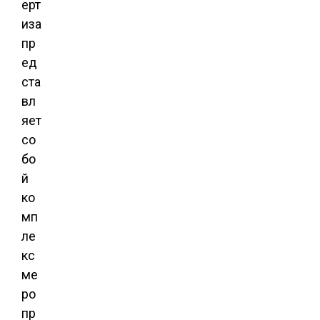
ерт
иза
пр
ед
ста
вл
яет
со
бо
й
ко
мп
ле
кс
ме
ро
пр