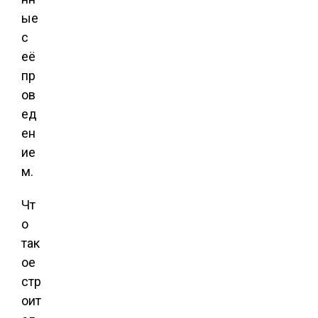
ые
с
её
пр
ов
ед
ен
ие
м.
Чт
о
так
ое
стр
оит