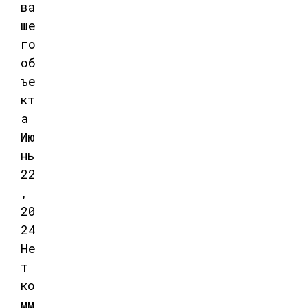
ва
ше
го
об
ъе
кт
а
Ию
нь
22
,
20
24
Не
т
ко
мм