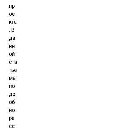
пр
ое
кта
. В
да
нн
ой
ста
тье
мы
по
др
об
но
ра
сс