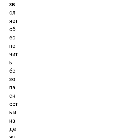
зв
ол
яет
об
ес
пе
чит
ь
бе
зо
па
сн
ост
ь и
на
дё
жн