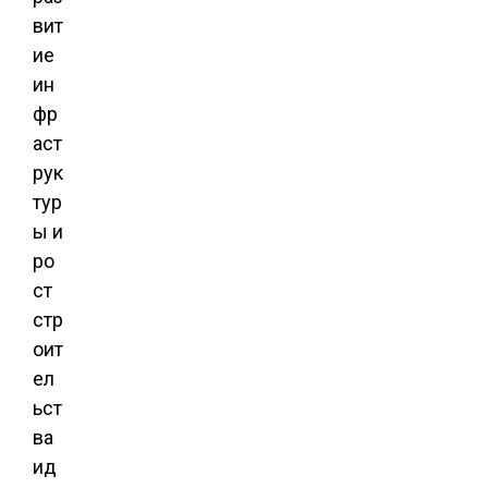
вит
ие
ин
фр
аст
рук
тур
ы и
ро
ст
стр
оит
ел
ьст
ва
ид