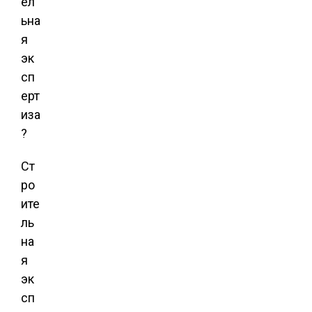
ел
ьна
я
эк
сп
ерт
иза
?
Ст
ро
ите
ль
на
я
эк
сп