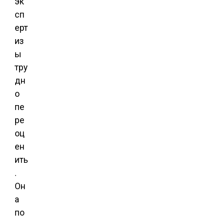
эк
сп
ерт
из
ы
тру
дн
о
пе
ре
оц
ен
ить
.
Он
а
по