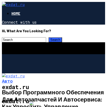
HOME
Connect with us
Hi, What Are You Looking For?
Авто
exdat.ru
Выбор Программного Обеспечения
Для Автозапчастей И Автосервиса:
СТРОИТЕЛЬСТВО И РЕМОНТ
exdat.ru
Как Упростить Управление