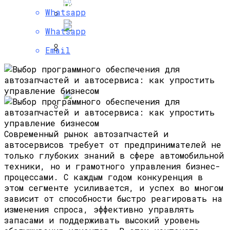
Препараты Для Очищения Кожи Лица
Firefly Для Европы
Whatsapp
Whatsapp
Современное Строительство Дома
Под Ключ: От Мечты До Реалии
Email
Пировиноградный Пилинг: Отзывы
Аренда Автомобиля С Выкупом, Новая
Косметологов, Воздействие На Кожу
Перспектива Для Автолюбителей
Лица
Искусство Детейлинга: Как Придать
Современный рынок автозапчастей и
Автомобилю Идеальный Внешний Вид
автосервисов требует от предпринимателей не
только глубоких знаний в сфере автомобильной
техники, но и грамотного управления бизнес-
процессами. С каждым годом конкуренция в
этом сегменте усиливается, и успех во многом
зависит от способности быстро реагировать на
изменения спроса, эффективно управлять
запасами и поддерживать высокий уровень