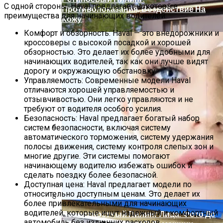
С одной стороны, Haval предлагает некоторые
Противопоказания, Воздействие На
преимущества для начинающих водителей:
Кожу
Комфорт и обзорность: Haval — это внедорожники и
кроссоверы с высокой посадкой и хорошей
обзорностью. Это делает их более удобными для
начинающих водителей, так как они лучше видят
дорогу и окружающую обстановку.
Управляемость: Современные модели Haval
отличаются хорошей управляемостью и
отзывчивостью. Они легко управляются и не
требуют от водителя особого усилия.
Безопасность: Haval предлагает богатый набор
систем безопасности, включая систему
автоматического торможения, систему удержания
Современное Строительство Дома
полосы движения, систему контроля слепых зон и
Под Ключ: От Мечты До Реалии
многие другие. Эти системы помогают
начинающему водителю избежать ошибок и
сделать поездку более безопасной.
Доступная цена: Haval предлагает модели по
относительно доступным ценам. Это делает их
более привлекательными для начинающих
водителей, которые ищут надежный и комфортный
Поверхностный Пилинг Лица: Фото До
автомобиль без излишних расходов.