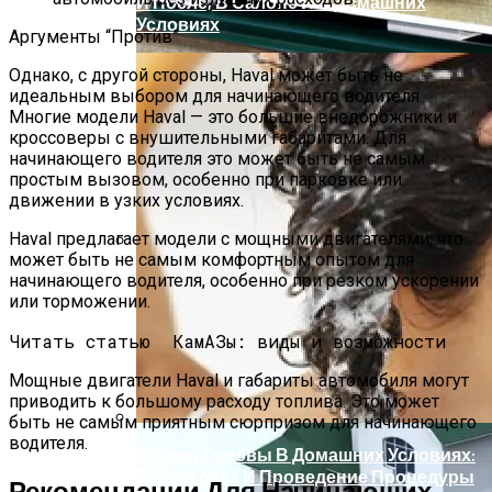
И После, В Салоне И В Домашних
Условиях
Аргументы “Против”
Однако, с другой стороны, Haval может быть не
идеальным выбором для начинающего водителя.
Многие модели Haval — это большие внедорожники и
кроссоверы с внушительными габаритами. Для
начинающего водителя это может быть не самым
простым вызовом, особенно при парковке или
движении в узких условиях.
Haval предлагает модели с мощными двигателями, что
может быть не самым комфортным опытом для
Способы Выпуска Современных
начинающего водителя, особенно при резком ускорении
Сэндвич-Панелей
или торможении.
Читать статью
КамАЗы: виды и возможности
Мощные двигатели Haval и габариты автомобиля могут
приводить к большому расходу топлива. Это может
быть не самым приятным сюрпризом для начинающего
водителя.
Пилинг Головы В Домашних Условиях:
Подготовка И Проведение Процедуры
Рекомендации Для Начинающих