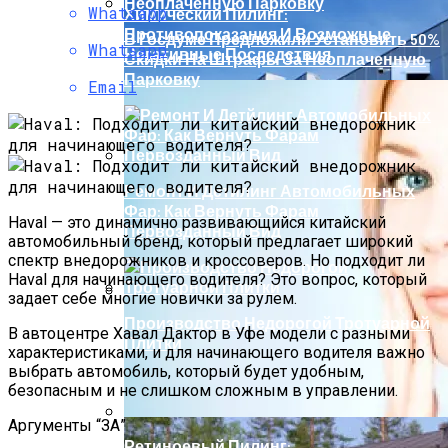
Whatsapp
Химический Пилинг:
Противопоказания И Возможные
В Госдуме Предложили Установить 50%
Whatsapp
Негативные Последствия
Скидки На Штрафы За Неоплаченную
Парковку
Email
Ремонт И Детйлинг Автомобильных
Фар: Как Вернуть Фарам
Haval — это динамично развивающийся китайский
Первозданный Вид
автомобильный бренд, который предлагает широкий
спектр внедорожников и кроссоверов. Но подходит ли
Haval для начинающего водителя? Это вопрос, который
задает себе многие новички за рулем.
Производство Недорогой Тротуарной
Что Такое Алюминиевые Фасадные
В автоцентре Хавал Дактор в Уфе модели с разными
Плитки
Панели И Их Особенности
характеристиками, и для начинающего водителя важно
выбрать автомобиль, который будет удобным,
безопасным и не слишком сложным в управлении.
Аргументы “ЗА”
Ретиноевый Пилинг: