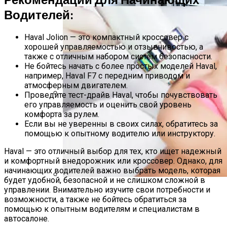
Водителей:
Haval Jolion — это компактный кроссовер с
хорошей управляемостью и отзывчивостью, а
также с отличным набором систем безопасности.
Не бойтесь начать с более простых моделей Haval,
например, Haval F7 с передним приводом и
атмосферным двигателем.
Проведите тест-драйв Haval, чтобы почувствовать
его управляемость и оценить свой уровень
Насколько Важно Получение
комфорта за рулем.
Разрешения На Реконструкцию?
Если вы не уверенны в своих силах, обратитесь за
помощью к опытному водителю или инструктору.
Haval — это отличный выбор для тех, кто ищет надежный
и комфортный внедорожник или кроссовер. Однако, для
начинающих водителей важно выбрать модель, которая
будет удобной, безопасной и не слишком сложной в
управлении. Внимательно изучите свои потребности и
Лазерное Лечение Акне: Отзывы, Фото
возможности, а также не бойтесь обратиться за
До И После
помощью к опытным водителям и специалистам в
автосалоне.