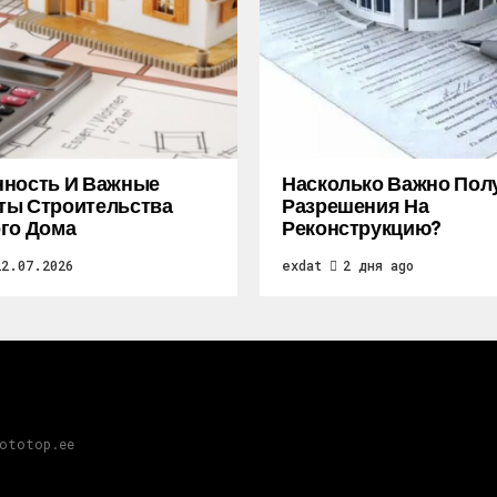
нность И Важные
Насколько Важно Пол
ты Строительства
Разрешения На
го Дома
Реконструкцию?
22.07.2026
exdat
2 дня ago
gototop.ee