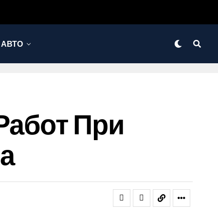
АВТО
Работ При
а