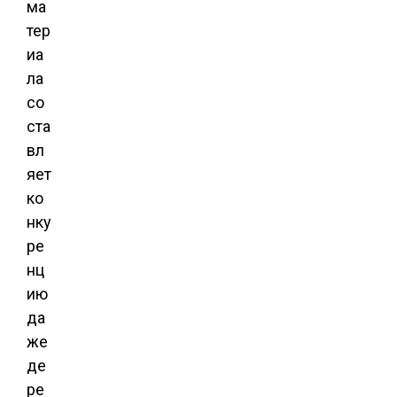
ма
тер
иа
ла
со
ста
вл
яет
ко
нку
ре
нц
ию
да
же
де
ре