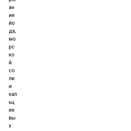
ан
ие
йо
да,
мо
рс
ко
й
со
ли
и
кал
ьц
ие
вы
х