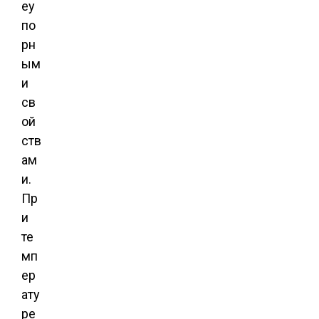
еу
по
рн
ым
и
св
ой
ств
ам
и.
Пр
и
те
мп
ер
ату
ре