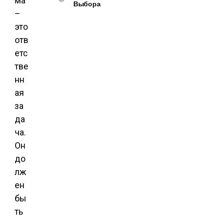
ма
Выбора
–
это
отв
етс
тве
нн
ая
за
да
ча.
Он
до
лж
ен
бы
ть