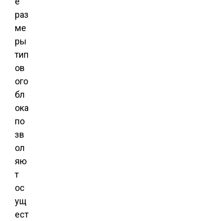
е
раз
ме
ры
тип
ов
ого
бл
ока
по
зв
ол
яю
т
ос
ущ
ест