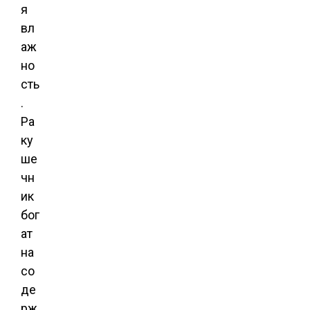
я
вл
аж
но
сть
.
Ра
ку
ше
чн
ик
бог
ат
на
со
де
рж