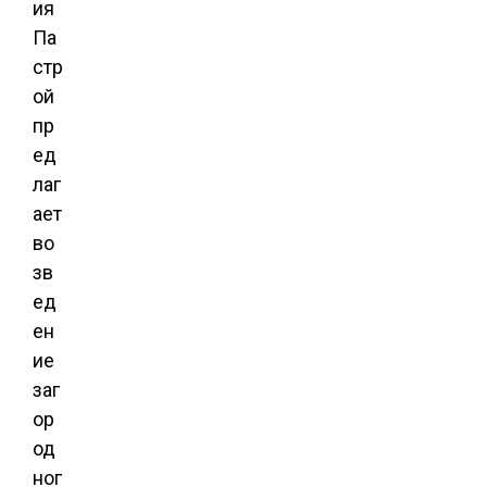
ия
Па
стр
ой
пр
ед
лаг
ает
во
зв
ед
ен
ие
заг
ор
од
ног