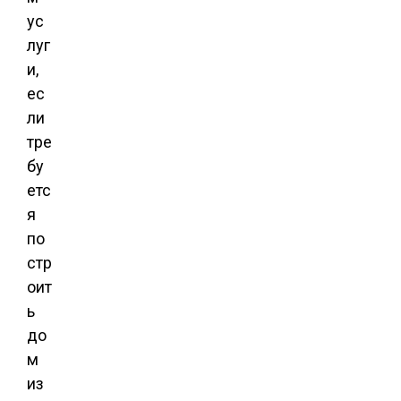
ус
луг
и,
ес
ли
тре
бу
етс
я
по
стр
оит
ь
до
м
из