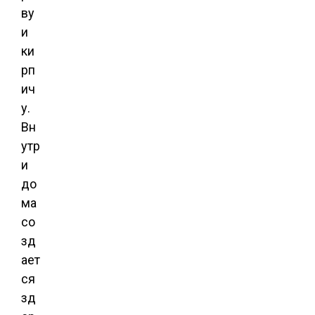
ву
и
ки
рп
ич
у.
Вн
утр
и
до
ма
со
зд
ает
ся
зд