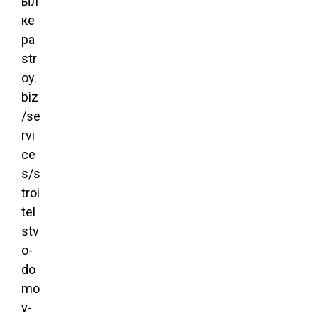
ыл
ке
pa
str
oy.
biz
/se
rvi
ce
s/s
troi
tel
stv
o-
do
mo
v-