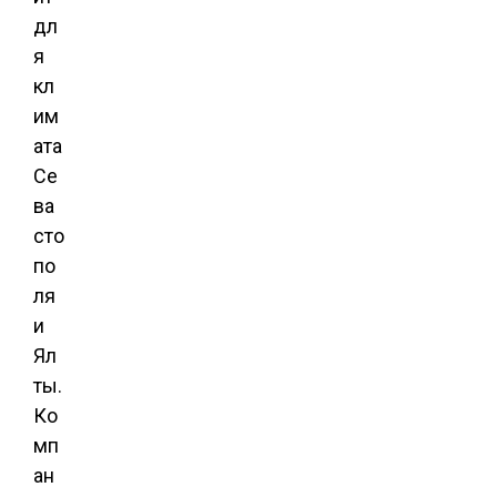
дл
я
кл
им
ата
Се
ва
сто
по
ля
и
Ял
ты.
Ко
мп
ан