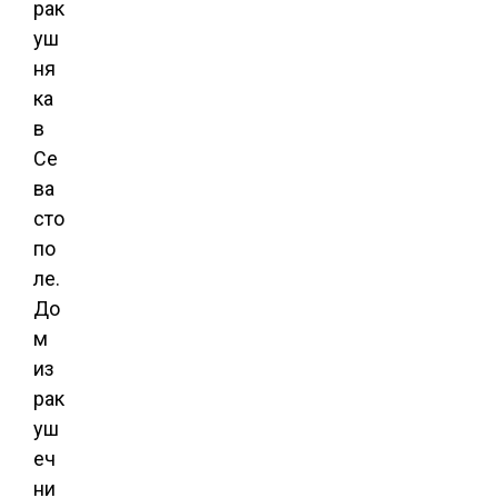
рак
уш
ня
ка
в
Се
ва
сто
по
ле.
До
м
из
рак
уш
еч
ни