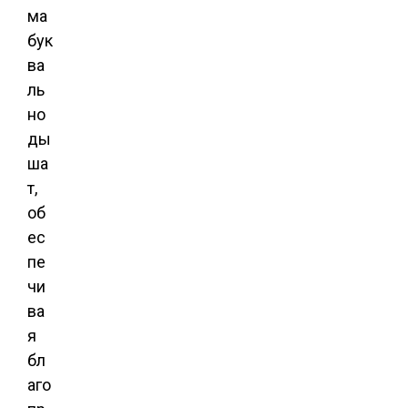
ма
бук
ва
ль
но
ды
ша
т,
об
ес
пе
чи
ва
я
бл
аго