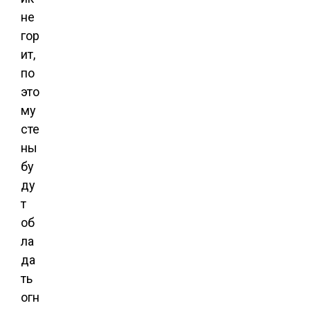
не
гор
ит,
по
это
му
сте
ны
бу
ду
т
об
ла
да
ть
огн