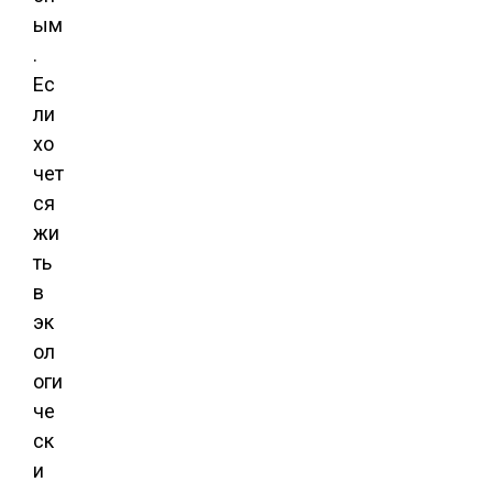
ым
.
Ес
ли
хо
чет
ся
жи
ть
в
эк
ол
оги
че
ск
и