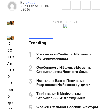
By
exdat
Published
30.06
.2026
ADVERTISEMENT
Trending
Ст
ро
Уникальные Свойства И Качества
ите
Металлочерепицы
ль
Особенность И Важные Моменты
ств
Строительства Частного Дома
о
Насколько Важно Получение
св
Разрешения На Реконструкцию?
оег
Требования К Мобильным
о
Строительным Ограждениям
до
Фланец Стальной Плоский: Факторы