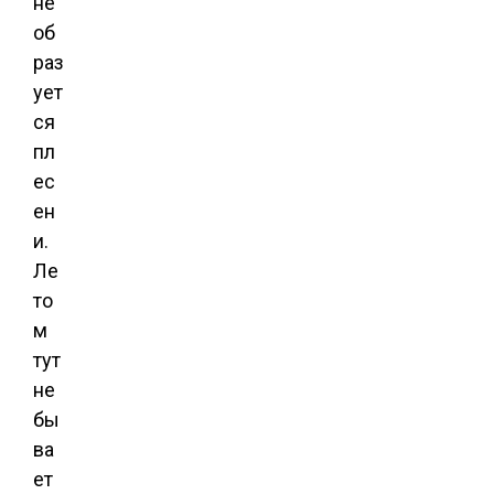
не
об
раз
ует
ся
пл
ес
ен
и.
Ле
то
м
тут
не
бы
ва
ет