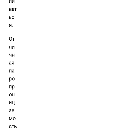
ли
ват
ьс
я.
От
ли
чн
ая
па
ро
пр
он
иц
ае
мо
сть