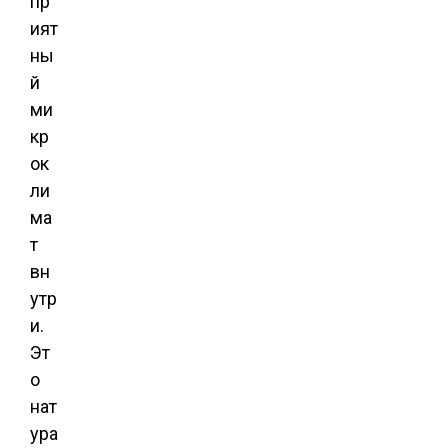
пр
ият
ны
й
ми
кр
ок
ли
ма
т
вн
утр
и.
Эт
о
нат
ура