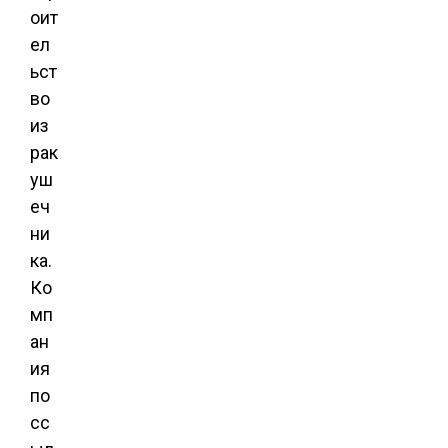
оит
ел
ьст
во
из
рак
уш
еч
ни
ка.
Ко
мп
ан
ия
по
сс