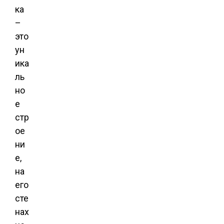
ка
–
это
ун
ика
ль
но
е
стр
ое
ни
е,
на
его
сте
нах