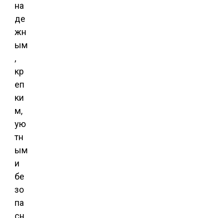
на
де
жн
ым
,
кр
еп
ки
м,
ую
тн
ым
и
бе
зо
па
сн