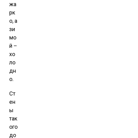
жа
рк
о, а
зи
мо
й –
хо
ло
дн
о.
Ст
ен
ы
так
ого
до