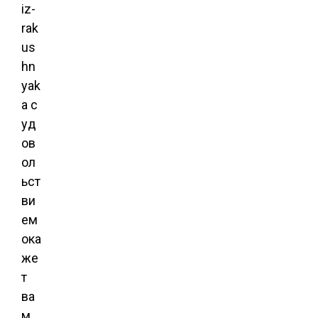
iz-
rak
us
hn
yak
a с
уд
ов
ол
ьст
ви
ем
ока
же
т
ва
м