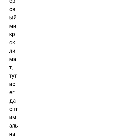
ор
ов
ый
ми
кр
ок
ли
ма
т,
тут
вс
ег
да
опт
им
аль
на