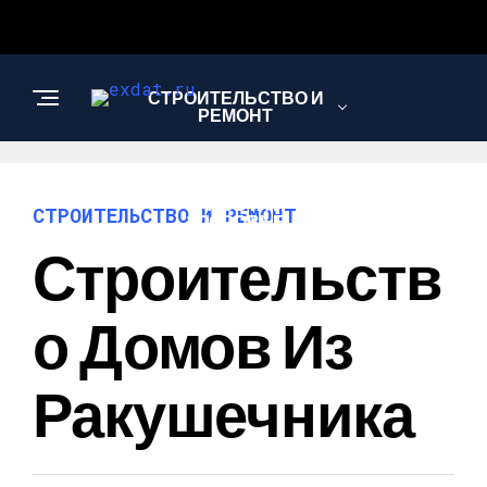
СТРОИТЕЛЬСТВО И
РЕМОНТ
КРАСОТА И
СТРОИТЕЛЬСТВО И РЕМОНТ
ЗДОРОВЬЕ
Строительств
АВТО
О Домов Из
Ракушечника