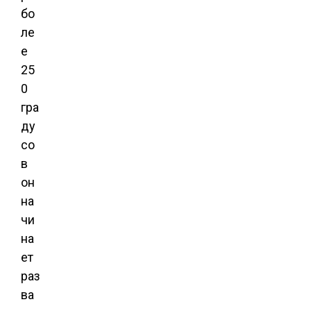
бо
ле
е
25
0
гра
ду
со
в
он
на
чи
на
ет
раз
ва