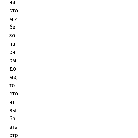
чи
сто
м и
бе
зо
па
сн
ом
до
ме,
то
сто
ит
вы
бр
ать
стр