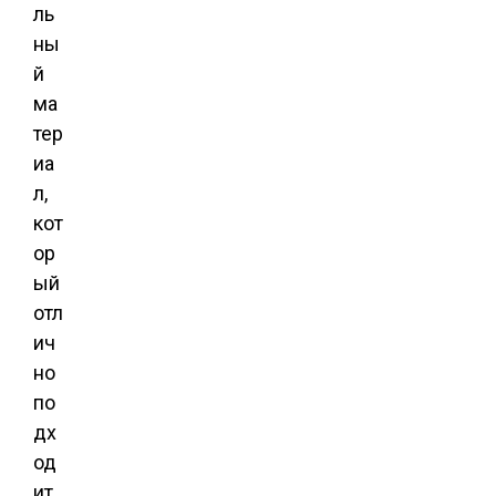
ль
ны
й
ма
тер
иа
л,
кот
ор
ый
отл
ич
но
по
дх
од
ит