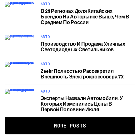
АВТО
В 29 Регионах Доля Китайских
Брендов На Авторынке Выше, Чем В
Среднем По России
АВТО
Производство И Продажа Уличных
Светодиодных Светильников
АВТО
Zeekr Полностью Рассекретил
Внешность Электрокроссовера 7X
АВТО
Эксперты Назвали Автомобили, У
Которых Изменились Цены В
Первой Половине Июля
MORE POSTS