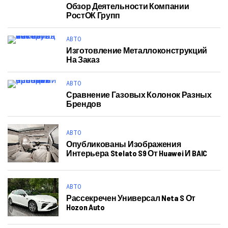
Обзор Деятельности Компании
РостОК Групп
АВТО
Изготовление Металлоконструкций
На Заказ
АВТО
Сравнение Газовых Колонок Разных
Брендов
АВТО
Опубликованы Изображения
Интерьера Stelato S9 От Huawei И BAIC
АВТО
Рассекречен Универсал Neta S От
Hozon Auto